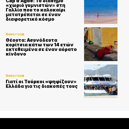
Cap d’Agde: Το διάσημο
«χωριό γυμνιστών» στη
Γαλλία που το καλοκαίρι
μετατρέπεται σε έναν
διαφορετικό κόσμο
Newsroom
Θέουτα: Ασυνόδευτα
κορίτσια κάτω των 14 ετών
εκτεθειμένα σε έναν αόρατο
κίνδυνο
Newsroom
Γιατί οι Τούρκοι «ψηφίζουν»
Ελλάδα για τις διακοπές τους