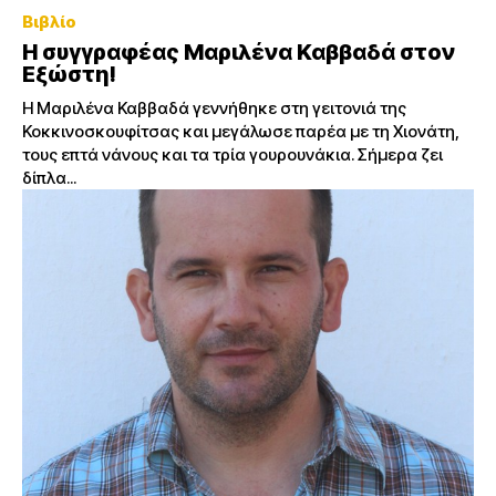
Βιβλίο
H συγγραφέας Μαριλένα Καββαδά στον
Εξώστη!
Η Μαριλένα Καββαδά γεννήθηκε στη γειτονιά της
Κοκκινοσκουφίτσας και μεγάλωσε παρέα με τη Χιονάτη,
τους επτά νάνους και τα τρία γουρουνάκια. Σήμερα ζει
δίπλα...