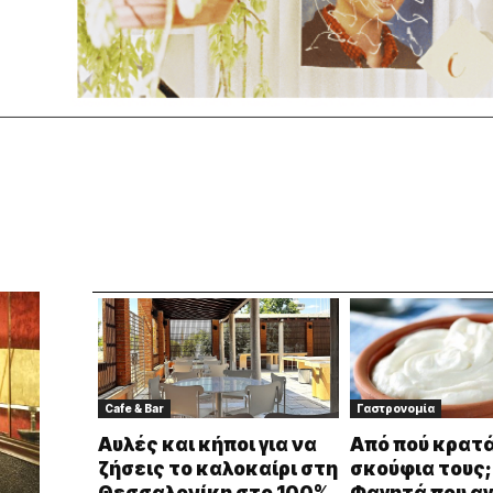
Cafe & Bar
Γαστρονομία
Αυλές και κήποι για να
Από πού κρατά
ζήσεις το καλοκαίρι στη
σκούφια τους;