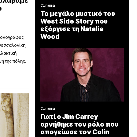
αλάβαμε
Cinema
υ
Το μεγάλο μυστικό του
West Side Story που
εξόργισε τη Natalie
Wood
ικονογράφος
 Θεσσαλονίκη,
λλακτική
νή της πόλης.
Cinema
Γιατί ο Jim Carrey
αρνήθηκε τον ρόλο που
απογείωσε τον Colin