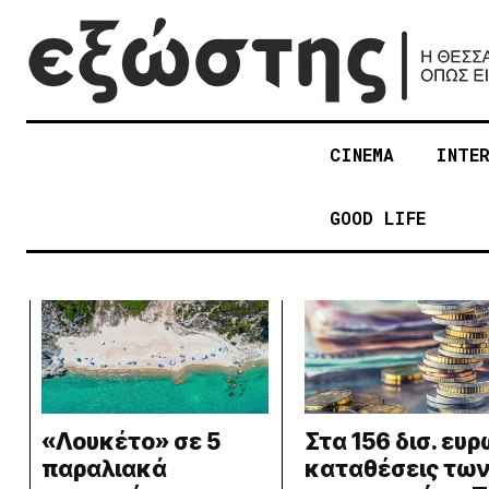
CINEMA
INTE
GOOD LIFE
«Λουκέτο» σε 5
Στα 156 δισ. ευρ
παραλιακά
καταθέσεις τω