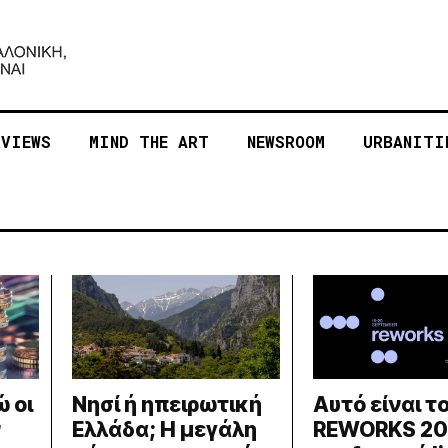
RVIEWS
MIND THE ART
NEWSROOM
URBANITI
ώ οι
Νησί ή ηπειρωτική
Αυτό είναι τ
ν
Ελλάδα; Η μεγάλη
REWORKS 202