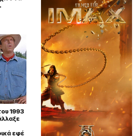
…
του 1993
 άλλαξε
ικά εφέ