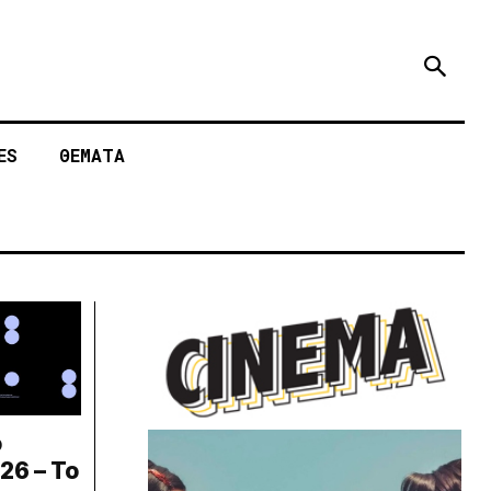
ES
ΘΕΜΑΤΑ
ο
6 – Το