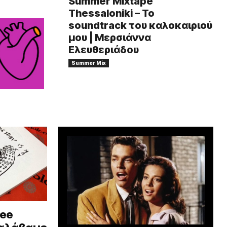
Summer Mixtape
Thessaloniki – Το
soundtrack του καλοκαιριού
μου | Μερσιάννα
Ελευθεριάδου
Summer Mix
hee