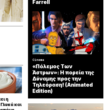
Farrell
Cinema
«Πόλεμος Των
Άστρων»: Η πορεία της
Δύναμης προς την
Τηλεόραση! (Animated
Edition)
ει η
 Γλυκά και