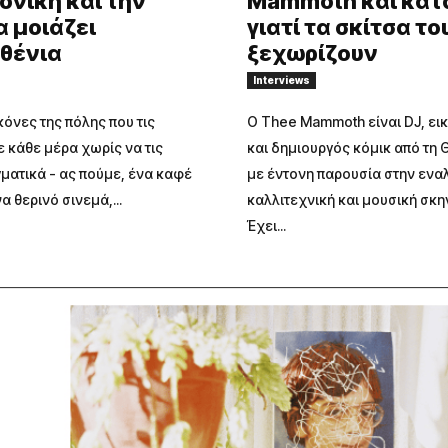
νίκη και την
Mammoth και κατ
α μοιάζει
γιατί τα σκίτσα το
θένια
ξεχωρίζουν
Interviews
όνες της πόλης που τις
Ο Thee Mammoth είναι DJ, ε
 κάθε μέρα χωρίς να τις
και δημιουργός κόμικ από τη
ματικά - ας πούμε, ένα καφέ
με έντονη παρουσία στην ενα
α θερινό σινεμά,...
καλλιτεχνική και μουσική σκη
Έχει...