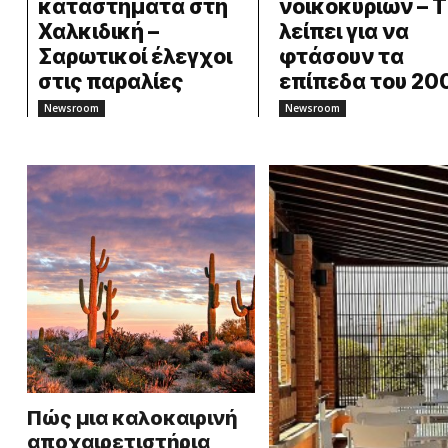
καταστήματα στη
νοικοκυριών – Τ
Χαλκιδική –
λείπει για να
Σαρωτικοί έλεγχοι
φτάσουν τα
στις παραλίες
επίπεδα του 20
Newsroom
Newsroom
Πώς μια καλοκαιρινή
αποχαιρετιστήρια