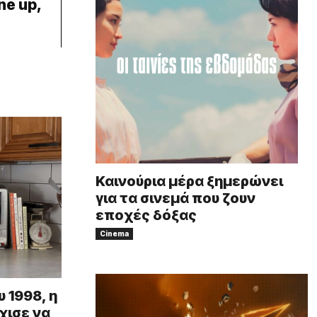
ne up,
Καινούρια μέρα ξημερώνει
για τα σινεμά που ζουν
εποχές δόξας
Cinema
υ 1998, η
χισε να