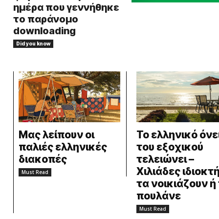
ημέρα που γεννήθηκε
το παράνομο
downloading
Did you know
Μας λείπουν οι
Το ελληνικό όνε
παλιές ελληνικές
του εξοχικού
διακοπές
τελειώνει –
Χιλιάδες ιδιοκτ
Must Read
τα νοικιάζουν ή
πουλάνε
Must Read