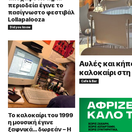
περιοδεία έγινε το
πασίγνωστο φεστιβάλ
Lollapalooza
Did you know
Αυλές και κήπο
καλοκαίρι στη
Cafe & Bar
Το καλοκαίρι του 1999
η μουσική έγινε
ξαφνικά… δωρεάν – Η