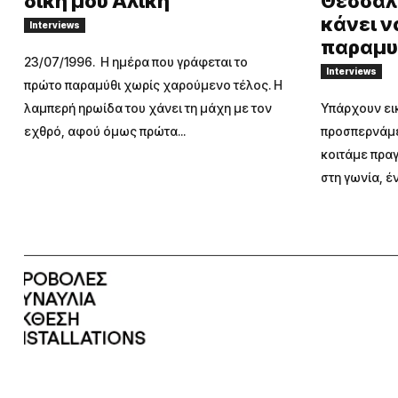
δική μου Αλίκη
Θεσσαλο
κάνει ν
Interviews
παραμυ
23/07/1996. Η ημέρα που γράφεται το
Interviews
πρώτο παραμύθι χωρίς χαρούμενο τέλος. Η
λαμπερή ηρωίδα του χάνει τη μάχη με τον
Υπάρχουν εικ
εχθρό, αφού όμως πρώτα...
προσπερνάμε
κοιτάμε πραγ
στη γωνία, έν