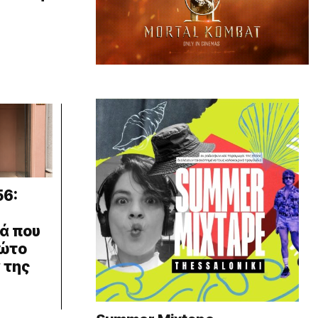
56:
ά που
ρώτο
 της