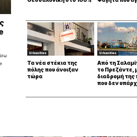
Θεσσαλονίκη στο 100%
Φαγητά που α
ς
e
Urbanities
Urbanities
πίσω
Τα νέα στέκια της
Από τη Σαλαμί
e
πόλης που άνοιξαν
το Πρεζάντε, 
τώρα
διαδρομή της
που δεν υπάρχ