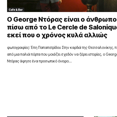
Cafe & Bar
Ο George Ντόρας είναι ο άνθρωπο
πίσω από το Le Cercle de Saloniqu
εκεί που ο χρόνος κυλά αλλιώς
φωτογραφίες: Έπη Παπαπετρίδου Στην καρδιά της Θεσσαλονίκης, 
από μια παλιά πόρτα που μοιάζει σχεδόν να ξέρει ιστορίες, ο Georg
Ντόρας άφησε ένα προσωπικό όνειρο...