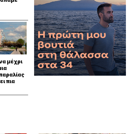
γαπάμε
να μέχρι
μια
 παραλίας
ει πια