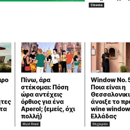
Cinema
ιρο
Πίνω, άρα
Window No. 
στέκομαι: Πόση
Ποια είναι η
ώρα αντέχεις
Θεσσαλονικι
ήτες
όρθιος για ένα
άνοιξε το π
 τα
Aperol; (εμείς, όχι
wine window
πολλή)
Ελλάδας
Must Read
Eπιχειρείν