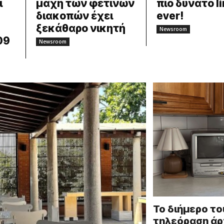
ι
μάχη των φετινών
πιο δυνατό li
διακοπών έχει
ever!
ξεκάθαρο νικητή
Newsroom
09
Newsroom
Το διήμερο το
τηλεόραση άρ