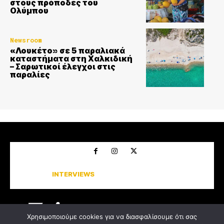
στους πρόποδες του
Ολύμπου
Newsroom
«Λουκέτο» σε 5 παραλιακά
καταστήματα στη Χαλκιδική
– Σαρωτικοί έλεγχοι στις
παραλίες
CINEMA
INTERVIEWS
MIND THE ART
NEWSROOM
URBANITIES
ΘΕΜΑΤΑ
GOOD LIFE
Χρησιμοποιούμε cookies για να διασφαλίσουμε ότι σας