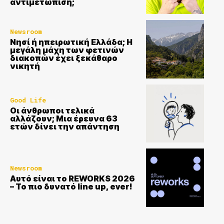
αντιμετώπιση;
Newsroom
Νησί ή ηπειρωτική Ελλάδα; Η
μεγάλη μάχη των φετινών
διακοπών έχει ξεκάθαρο
νικητή
Good Life
Οι άνθρωποι τελικά
αλλάζουν; Μια έρευνα 63
ετών δίνει την απάντηση
Newsroom
Αυτό είναι το REWORKS 2026
– Το πιο δυνατό line up, ever!