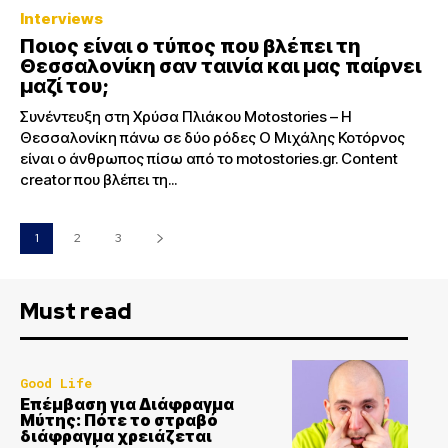
Interviews
Ποιος είναι ο τύπος που βλέπει τη
Θεσσαλονίκη σαν ταινία και μας παίρνει
μαζί του;
Συνέντευξη στη Χρύσα Πλιάκου Motostories – Η
Θεσσαλονίκη πάνω σε δύο ρόδες Ο Μιχάλης Κοτόρνος
είναι ο άνθρωπος πίσω από το motostories.gr. Content
creator που βλέπει τη...
1
2
3
Must read
Good Life
Επέμβαση για Διάφραγμα
Μύτης: Πότε το στραβό
διάφραγμα χρειάζεται