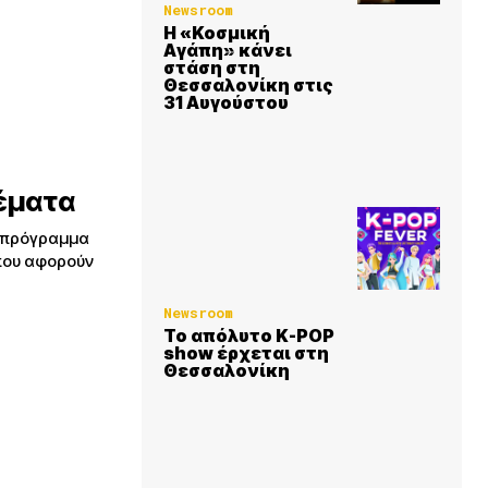
Newsroom
Η «Κοσμική
Αγάπη» κάνει
στάση στη
Θεσσαλονίκη στις
31 Αυγούστου
θέματα
ό πρόγραμμα
 που αφορούν
Newsroom
Το απόλυτο K-POP
show έρχεται στη
Θεσσαλονίκη