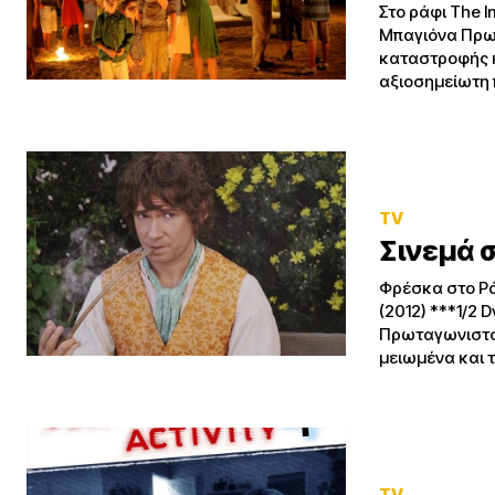
Στο ράφι Τhe I
Μπαγιόνα Πρωταγ
καταστροφής κ
αξιοσημείωτη π
TV
Σινεμά σ
Φρέσκα στο Ράφι Χόμπιτ: Ένα Αναπάντεχο Ταξίδι / The Hobbit: An Unex
(2012) ***1/2 Dvd/Blu-Ray Περιοχής 2, Vil
Πρωταγωνιστούν: Μ
μειωμένα και τ
TV