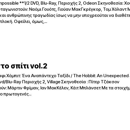
mpossible **1/2 DVD, Blu-Ray, Περιοχής 2, Odeon Σκηνοθεσία: Χ
ωνιστούν: Ναόμι Γουότς, Γιούαν ΜακΓκρέγκορ, Τομ Χόλαντ Μια ταινία
αι ανθρώπινης τραγωδίας ίσως να μην υποχρεούται να διαθέτε
λοκή. Οφείλει, όμως,...
το σπίτι vol.2
pected Journey
lage Σκηνοθεσία : Πίτερ Τζάκσον
άρτιν Φρίμαν, Ιαν ΜακΚέλεν, Κέιτ Μπλάνσετ Με τα στοιχήματα
ο πρωτογενές...