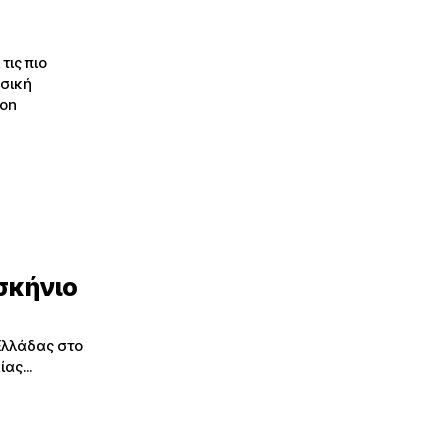
τις πιο
deon
σκήνιο
Ελλάδας στο
ας...