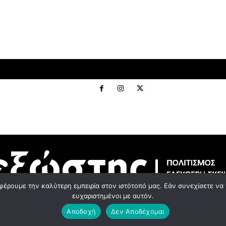
EWS
MIND THE ART
NEWSROOM
URBANITIES
Θ
φέρουμε την καλύτερη εμπειρία στον ιστότοπό μας. Εάν συνεχίσετε να χ
ευχαριστημένοι με αυτόν.
© 2023 Εxostispress - All right reserved. Κατασκευή Ιστοσελίδας
idees digital agenc
Αποδοχή
Δεν Αποδέχομαι
Οροι χρήσης