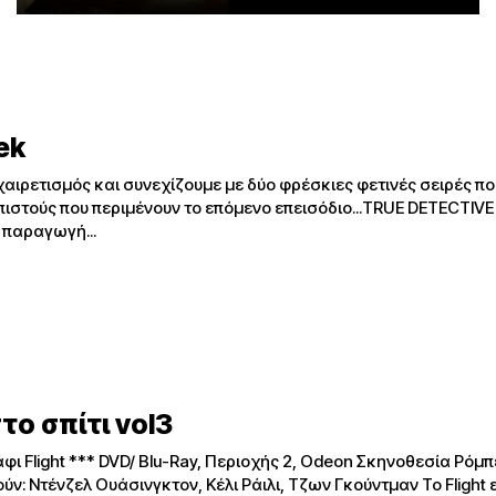
ek
αιρετισμός και συνεχίζουμε με δύο φρέσκιες φετινές σειρές π
ιστούς που περιμένουν το επόμενο επεισόδιο...TRUE DETECTIVE Το ΗΒ
 παραγωγή...
το σπίτι vol3
Ρόμπερτ Ζεμέκις
: Ντένζελ Ουάσινγκτον, Κέλι Ράιλι, Τζων Γκούντμαν Το Flight ε