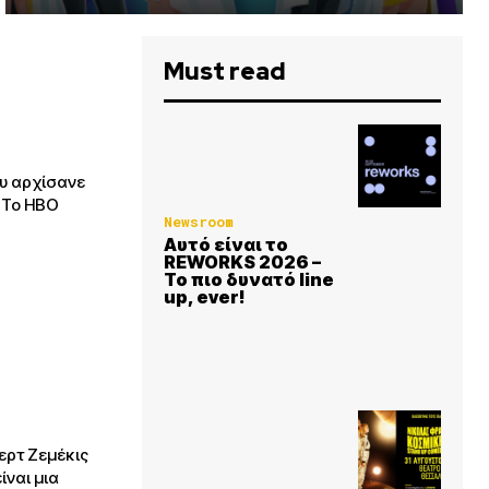
Must read
ου αρχίσανε
Ο
Newsroom
Αυτό είναι το
REWORKS 2026 –
Το πιο δυνατό line
up, ever!
ίναι μια