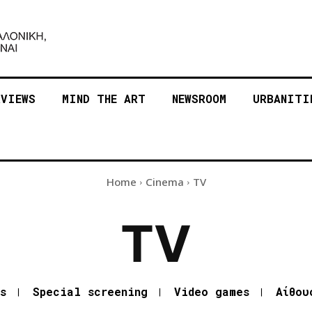
RVIEWS
MIND THE ART
NEWSROOM
URBANITI
Home
Cinema
TV
TV
s
Special screening
Video games
Αίθου