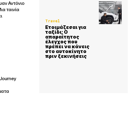
ουαν Αντόνιο
ι
Travel
Ετοιμάζεσαι για
ταξίδι; Ο
απαραίτητος
έλεγχος που
πρέπει να κάνεις
στο αυτοκίνητο
πριν ξεκινήσεις