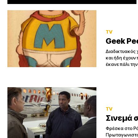
TV
Geek Pe
Διαδικτυακός χ
και ήδη έχουν π
έκανε πάλι την
TV
Σινεμά σ
Φρέσκα στο Ράφι Flight *** DVD/ Blu-Ray, Περιοχής 2, Odeon Σκηνοθεσία 
Πρωταγωνιστούν