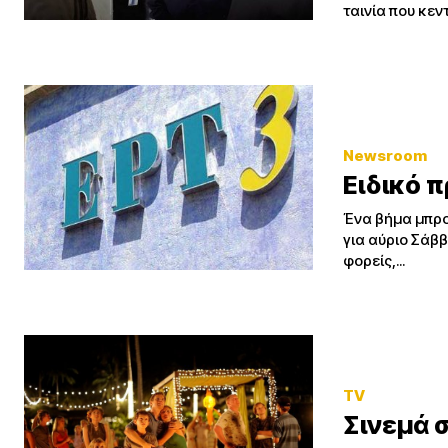
ταινία που κεντ
Newsroom
Ειδικό 
Ένα βήμα μπρο
για αύριο Σάβ
φορείς,...
TV
Σινεμά σ