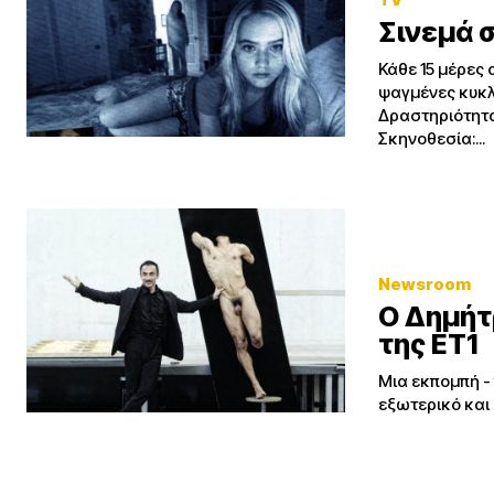
Σινεμά στ
Κάθε 15 μέρες 
ψαγμένες κυκλοφορίες 
Δραστηριότητα 
Σκηνοθεσία:...
Newsroom
Ο Δημήτ
της ΕΤ1
Μια εκπομπή -
εξωτερικό και 