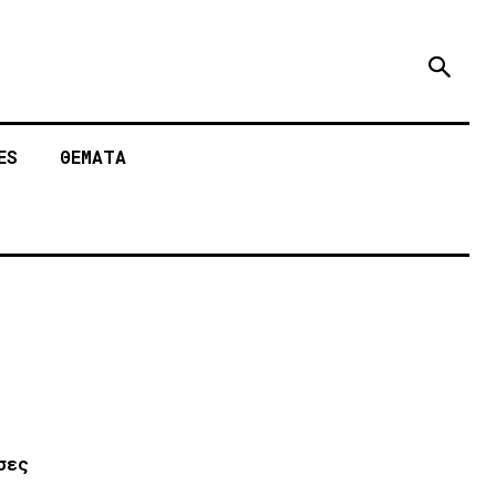
ES
ΘΕΜΑΤΑ
σες