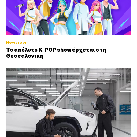
Newsroom
Το απόλυτο K-POP show έρχεται στη
Θεσσαλονίκη