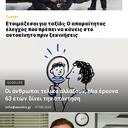
Travel
Ετοιμάζεσαι για ταξίδι; Ο απαραίτητος
έλεγχος που πρέπει να κάνεις στο
αυτοκίνητο πριν ξεκινήσεις
GOOD LIFE
Οι άνθρωποι τελικά αλλάζουν; Μια έρευνα
63 ετών δίνει την απάντηση
info@exostis.gr
-
07/08/2026