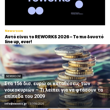
Newsroom
Αυτό είναι το REWORKS 2026 – Το πιο δυνατό
line up, ever!
NEWSROOM
Στα 156 δισ. ευρώ οι καταθέσεις των
νοικοκυριών – Τι λείπει για να φτάσουν τα
επίπεδα του 2009
info@exostis.gr
-
07/08/2026