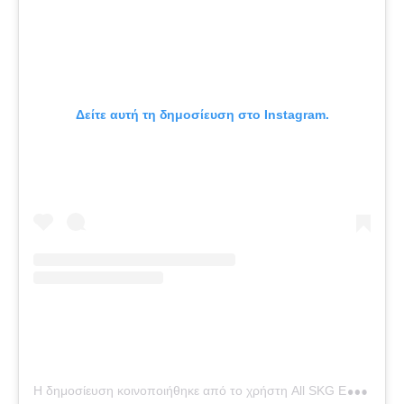
Δείτε αυτή τη δημοσίευση στο Instagram.
Η
δημοσίευση κοινοποιήθηκε από το χρήστη All SKG Events – Τοθε(s)s (@tothess_skg)