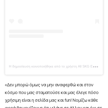
Η
δημοσίευση κοινοποιήθηκε από το χρήστη All SKG Events – Τοθε(s)s (@tothess_skg)
«Δεν μπορώ όμως να μην αναφερθώ και στον
κόσμο που μας σταματούσε και μας έλεγε πόσο
χρήσιμη είναι η σελίδα μας και fun! Νομίζω κάθε
φορά θα νομίζουμε ότι μιλάνε σε άλλον και όχι σε