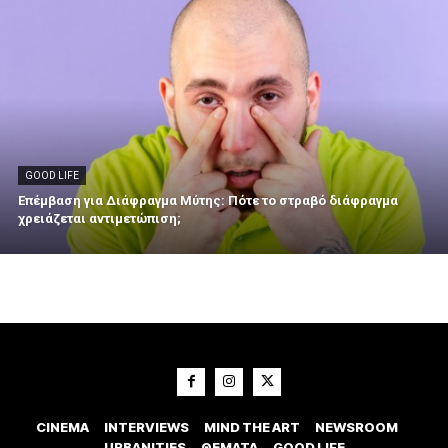
GOOD LIFE
Επέμβαση για Διάφραγμα Μύτης: Πότε το στραβό διάφραγμα
χρειάζεται αντιμετώπιση;
CINEMA
INTERVIEWS
MIND THE ART
NEWSROOM
URBANITIES
ΘΕΜΑΤΑ
GOOD LIFE