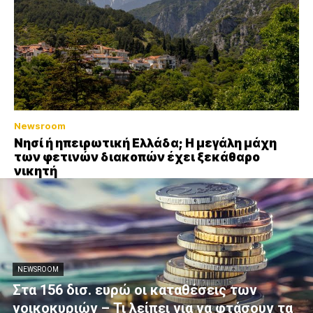
Newsroom
Νησί ή ηπειρωτική Ελλάδα; Η μεγάλη μάχη
των φετινών διακοπών έχει ξεκάθαρο
νικητή
NEWSROOM
Στα 156 δισ. ευρώ οι καταθέσεις των
νοικοκυριών – Τι λείπει για να φτάσουν τα