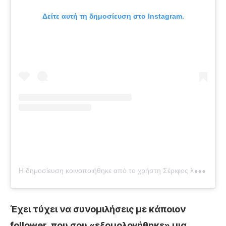
Δείτε αυτή τη δημοσίευση στο Instagram.
Η
δημοσίευση κοινοποιήθηκε από το χρήστη Σέριφος λάντ | serifosland (@serifosland)
Έχει τύχει να συνομιλήσεις με κάποιον
follower, που σου «εξομολογήθηκε» μια