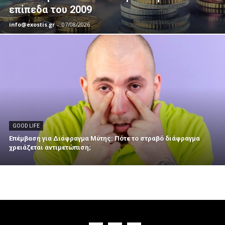
επίπεδα του 2009
info@exostis.gr
-
07/08/2026
GOOD LIFE
Επέμβαση για Διάφραγμα Μύτης: Πότε το στραβό διάφραγμα
χρειάζεται αντιμετώπιση;