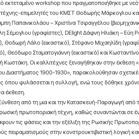
από εκτεταμένο workshop που πραγματοποιήθηκε με νε
οί τέχνης-επιμελητές του ΚΜΣΤ Θοδωρής Μάρκογλου κα
μπη Παπανικολάου – Χριστίνα Τσιραγγέλου (βιομηχανικ
η Σέμογλου (γραφίστες), DElight Δάφνη Ηλιάκη – Εύη Ρ
), Θοδωρή Λάλο (εικαστικό), Στέφανο Μιχαηλίδη (γραφί
κό), Θεόδωρο Σταματογιάννη (εικαστικό) και Κωσταντίν
γή Κωστάκη. Οι καλλιτέχνες ξεναγήθηκαν στην έκθεση 
ου Διαστήματος 1900-1930», παρακολούθησαν σχετικές
ες όπου φυλάσσεται η συλλογή, ενώ τους δόθηκε χρόν
σα έκθεση.
 Σύνθεση από τη μια και την Κατασκευή-Παραγωγή από τ
 τη ρωσική πρωτοποριακή τέχνη, καθώς συναντώνται σε 
φουν τις φάσεις και την εξέλιξη της Ρωσικής Πρωτοπο
 πειραματισμούς στην κονστρουκτιβιστική λογική και