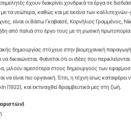
πιμελητές έχουν διακρίνει χονδρικά τα έργα σε δισδιάσ
με τα νεώτερα, καθώς και με εκείνα των καλλιτεχνών-g
νες, είναι οι Βάσω Γκαβαϊσέ, Κορνήλιος Γραμμένος, Νί
δη από παλιά στο έργο τους με τη ρωσική πρωτοπορία 
ακής δημιουργίας στόχευε στην βιομηχανική παραγωγή
να δικαιώνεται. Φαίνεται ότι οι ιδέες που περικλείονται
ρα, μιλούν αμεσότερα στους δημιουργούς των εφαρμο
αι να είναι πιο οργανική. Έτσι, η τέχνη ίσως καταφέρει 
n (1922), και εκτιναχθεί θριαμβευτικά μες στη ζωή.
ζαριστών)
η