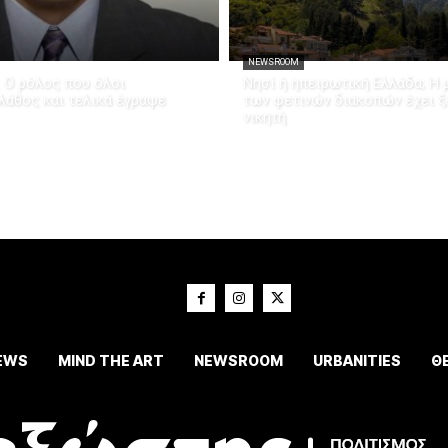
NEWSROOM
: Ο ρόλος που όλοι
Νησί ή ηπειρωτική Ελλάδα; Η 
άθος και τελικά έγραψε
των φετινών διακοπών έχει 
νικητή
EWS
MIND THE ART
NEWSROOM
URBANITIES
Θ