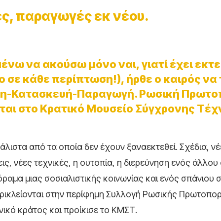
ς, παραγωγές εκ νέου.
ένω να ακούσω μόνο ναι, γιατί έχει εκτε
 σε κάθε περίπτωση!), ήρθε ο καιρός να
εση-Κατασκευή-Παραγωγή. Ρωσική Πρωτο
ται στο Κρατικό Μουσείο Σύγχρονης Τέχ
μάλιστα από τα οποία δεν έχουν ξαναεκτεθεί. Σχέδια, ν
ις, νέες τεχνικές, η ουτοπία, η διερεύνηση ενός άλλου
όραμα μιας σοσιαλιστικής κοινωνίας και ενός σπάνιου 
ρικλείονται στην περίφημη Συλλογή Ρωσικής Πρωτοπορ
ικό κράτος και προίκισε το ΚΜΣΤ.