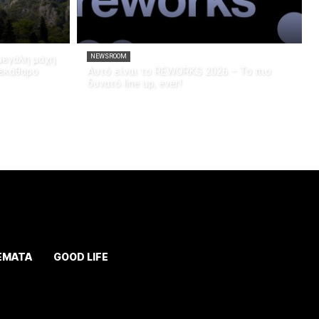
μεγάλη μάχη
NEWSROOM
ξεκάθαρο
Αυτό είναι το REWORKS 2026 – Το πιο
δυνατό line up, ever!
ΕΜΑΤΑ
GOOD LIFE