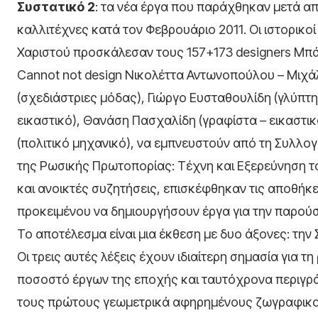
Συστατικό 2
: τα νέα έργα που παράχθηκαν μετά 
καλλιτέχνες κατά τον Φεβρουάριο 2011. Οι ιστορικ
Χαριστού προσκάλεσαν τους 157+173 designers Μπά
Cannot not design Νικολέττα Αντωνοπούλου – Μιχάλ
(σχεδιάστριες μόδας), Γιώργο Ευσταθουλίδη (γλύπτη
εικαστικό), Θανάση Πασχαλίδη (γραφίστα – εικαστι
(πολιτικό μηχανικό), να εμπνευστούν από τη Συλλο
της Ρωσικής Πρωτοπορίας: Τέχνη και Εξερεύνηση τ
και ανοικτές συζητήσεις, επισκέφθηκαν τις αποθήκ
προκειμένου να δημιουργήσουν έργα για την παρού
Το αποτέλεσμα είναι μια έκθεση με δυο άξονες: την
Οι τρεις αυτές λέξεις έχουν ιδιαίτερη σημασία για
ποσοστό έργων της εποχής και ταυτόχρονα περιγρά
τους πρώτους γεωμετρικά αφηρημένους ζωγραφικούς