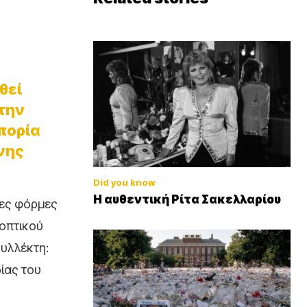
θεί
 την
πορία
νης
Did you know
Η αυθεντική Ρίτα Σακελλαρίου
έες φόρμες
 οπτικού
συλλέκτη:
ίας του