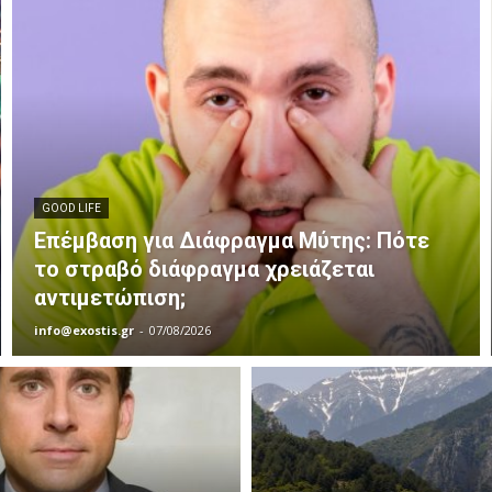
GOOD LIFE
Επέμβαση για Διάφραγμα Μύτης: Πότε
το στραβό διάφραγμα χρειάζεται
αντιμετώπιση;
info@exostis.gr
-
07/08/2026