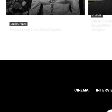
CINEMA
Steve Carrel
DID YOU KNOW
θεωρούσαν λ
Η αυθεντική Ρίτα Σακελλαρίου
ιστορία
CINEMA
INTERVI