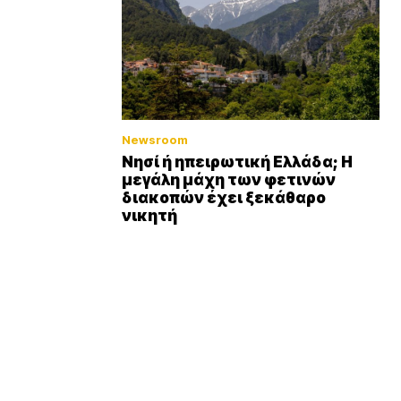
Newsroom
Νησί ή ηπειρωτική Ελλάδα; Η
μεγάλη μάχη των φετινών
διακοπών έχει ξεκάθαρο
νικητή