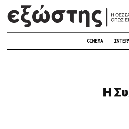
CINEMA
INTER
Η Συ