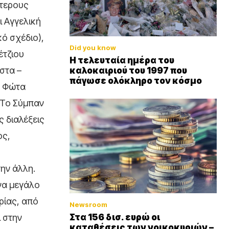
ότερους
ι Αγγελική
ό σχέδιο),
Did you know
έτζιου
Η τελευταία ημέρα του
στα –
καλοκαιριού του 1997 που
πάγωσε ολόκληρο τον κόσμο
ο Φώτα
«Το Σύμπαν
 διαλέξεις
ος,
ην άλλη.
ένα μεγάλο
ρίας, από
Newsroom
Στα 156 δισ. ευρώ οι
 στην
καταθέσεις των νοικοκυριών –