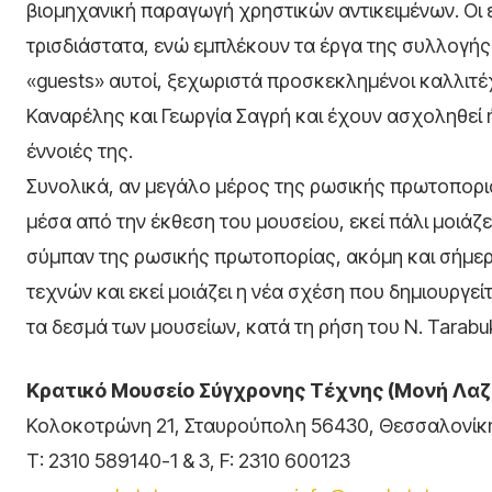
βιομηχανική παραγωγή χρηστικών αντικειμένων. Οι ε
τρισδιάστατα, ενώ εμπλέκουν τα έργα της συλλογής 
«guests» αυτοί, ξεχωριστά προσκεκλημένοι καλλιτέχ
Καναρέλης και Γεωργία Σαγρή και έχουν ασχοληθεί ή
έννοιές της.
Συνολικά, αν μεγάλο μέρος της ρωσικής πρωτοπορι
μέσα από την έκθεση του μουσείου, εκεί πάλι μοιάζει 
σύμπαν της ρωσικής πρωτοπορίας, ακόμη και σήμε
τεχνών και εκεί μοιάζει η νέα σχέση που δημιουργείτ
τα δεσμά των μουσείων, κατά τη ρήση του N. Tarabuki
Κρατικό Μουσείο Σύγχρονης Τέχνης (Μονή Λα
Κολοκοτρώνη 21, Σταυρούπολη 56430, Θεσσαλονίκ
Τ: 2310 589140-1 & 3, F: 2310 600123