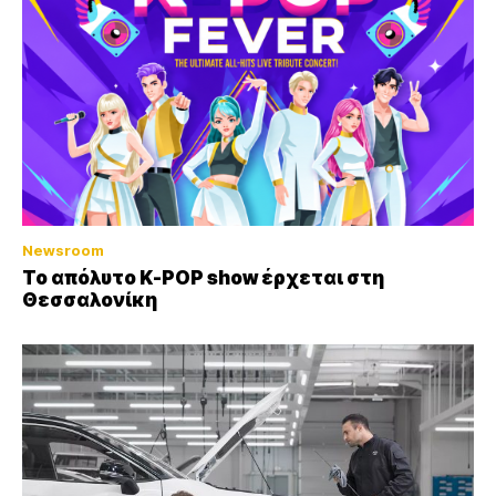
Newsroom
Το απόλυτο K-POP show έρχεται στη
Θεσσαλονίκη