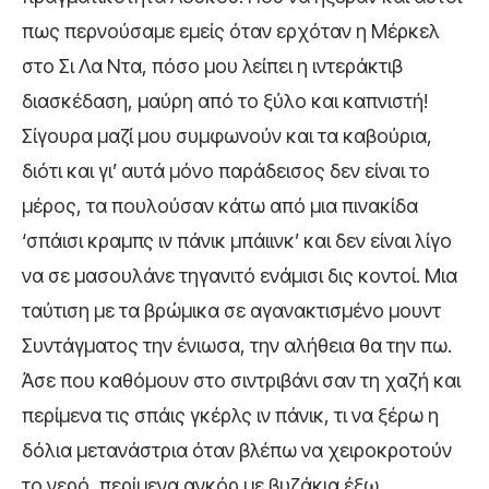
πως περνούσαμε εμείς όταν ερχόταν η Μέρκελ
στο Σι Λα Ντα, πόσο μου λείπει η ιντεράκτιβ
διασκέδαση, μαύρη από το ξύλο και καπνιστή!
Σίγουρα μαζί μου συμφωνούν και τα καβούρια,
διότι και γι’ αυτά μόνο παράδεισος δεν είναι το
μέρος, τα πουλούσαν κάτω από μια πινακίδα
‘σπάισι κραμπς ιν πάνικ μπάιινκ’ και δεν είναι λίγο
να σε μασουλάνε τηγανιτό ενάμισι δις κοντοί. Μια
ταύτιση με τα βρώμικα σε αγανακτισμένο μουντ
Συντάγματος την ένιωσα, την αλήθεια θα την πω.
Άσε που καθόμουν στο σιντριβάνι σαν τη χαζή και
περίμενα τις σπάις γκέρλς ιν πάνικ, τι να ξέρω η
δόλια μετανάστρια όταν βλέπω να χειροκροτούν
το νερό, περίμενα ανκόρ με βυζάκια έξω.