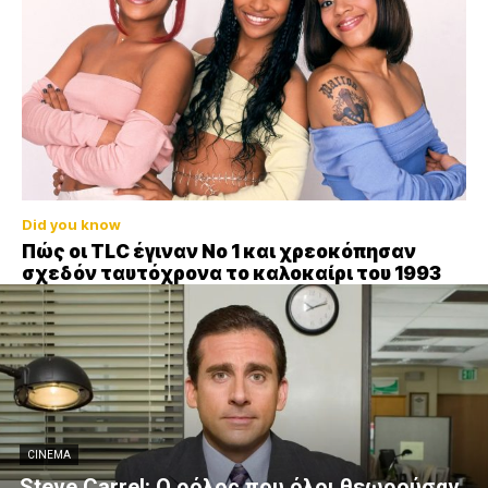
Did you know
Πώς οι TLC έγιναν Νο 1 και χρεοκόπησαν
σχεδόν ταυτόχρονα το καλοκαίρι του 1993
CINEMA
Steve Carrel: Ο ρόλος που όλοι θεωρούσαν