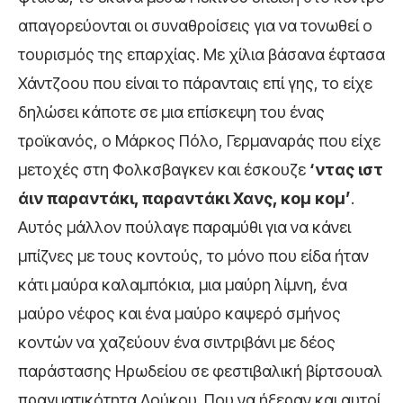
απαγορεύονται οι συναθροίσεις για να τονωθεί ο
τουρισμός της επαρχίας. Με χίλια βάσανα έφτασα
Χάντζοου που είναι το πάρανταις επί γης, το είχε
δηλώσει κάποτε σε μια επίσκεψη του ένας
τροϊκανός, ο Μάρκος Πόλο, Γερμαναράς που είχε
μετοχές στη Φολκσβαγκεν και έσκουζε
‘ντας ιστ
άιν παραντάκι, παραντάκι Χανς, κομ κομ’
.
Αυτός μάλλον πούλαγε παραμύθι για να κάνει
μπίζνες με τους κοντούς, το μόνο που είδα ήταν
κάτι μαύρα καλαμπόκια, μια μαύρη λίμνη, ένα
μαύρο νέφος και ένα μαύρο καψερό σμήνος
κοντών να χαζεύουν ένα σιντριβάνι με δέος
παράστασης Ηρωδείου σε φεστιβαλική βίρτσουαλ
πραγματικότητα Λούκου. Που να ήξεραν και αυτοί