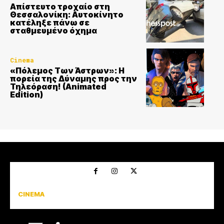
Απίστευτο τροχαίο στη
Θεσσαλονίκη: Αυτοκίνητο
κατέληξε πάνω σε
σταθμευμένο όχημα
Cinema
«Πόλεμος Των Άστρων»: Η
πορεία της Δύναμης προς την
Τηλεόραση! (Animated
Edition)
CINEMA
INTERVIEWS
MIND THE ART
NEWSROOM
URBANITIES
ΘΕΜΑΤΑ
GOOD LIFE