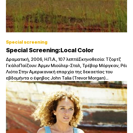
Special screening
Special Screening:Local Color
Δραματική, 2006, Η.Π.Α., 107 λεπτάΣκηνοθεσία: Τζορτζ
ΓκάλοΠαίζουν: Άρμιν Μιούλερ-Σταλ, Τρέβορ Μόργκαν, Ρέι
Λιότα Στην Αμερικανική επαρχία της δεκαετίας του
εβδομήντα ο έφηβος John Talia (Trevor Morgan)...