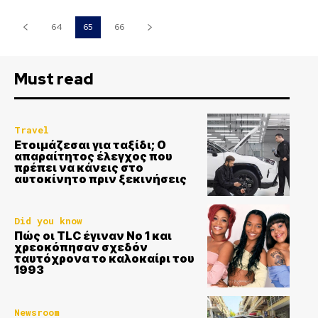
64
65
66
Must read
Travel
Ετοιμάζεσαι για ταξίδι; Ο
απαραίτητος έλεγχος που
πρέπει να κάνεις στο
αυτοκίνητο πριν ξεκινήσεις
Did you know
Πώς οι TLC έγιναν Νο 1 και
χρεοκόπησαν σχεδόν
ταυτόχρονα το καλοκαίρι του
1993
Newsroom