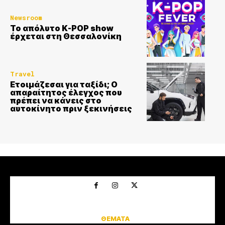
Newsroom
Το απόλυτο K-POP show
έρχεται στη Θεσσαλονίκη
Travel
Ετοιμάζεσαι για ταξίδι; Ο
απαραίτητος έλεγχος που
πρέπει να κάνεις στο
αυτοκίνητο πριν ξεκινήσεις
CINEMA
INTERVIEWS
MIND THE ART
NEWSROOM
URBANITIES
ΘΕΜΑΤΑ
GOOD LIFE