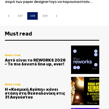
σειρά των paper designer toys να παρουσιαστούν...
337
338
339
Must read
Newsroom
Αυτό είναι το REWORKS 2026
– Το πιο δυνατό line up, ever!
Newsroom
Η «Κοσμική Αγάπη» κάνει
στάση στη Θεσσαλονίκη στις
31 Αυγούστου