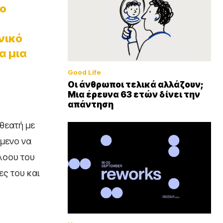
 ο
νικό
α μια
Good Life
Οι άνθρωποι τελικά αλλάζουν;
Μια έρευνα 63 ετών δίνει την
απάντηση
 θεατή με
όμενο να
λοου του
ες του και