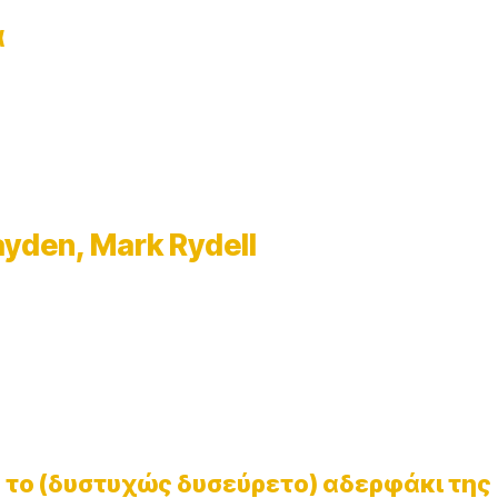
ά
ayden, Mark Rydell
ά το (δυστυχώς δυσεύρετο) αδερφάκι της