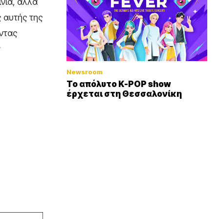
ινία, αλλά
ς αυτής της
ντας
ν
Newsroom
Το απόλυτο K-POP show
έρχεται στη Θεσσαλονίκη