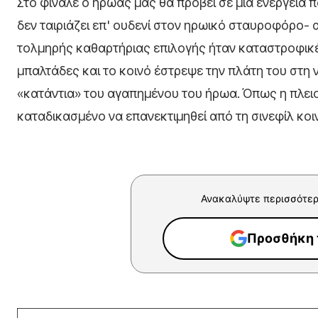
Στο φινάλε ο ήρωας μας θα προβεί σε μια ενέργεια π
δεν ταιριάζει επ' ουδενί στον ηρωικό σταυροφόρο- 
τολμηρής καθαρτήριας επιλογής ήταν καταστροφικές
μπαλτάδες και το κοινό έστρεψε την πλάτη του στη 
«κατάντια» του αγαπημένου του ήρωα. Όπως η πλειο
καταδικασμένο να επανεκτιμηθεί από τη σινεφίλ κοι
Ανακαλύψτε περισσότερ
Προσθήκη τ