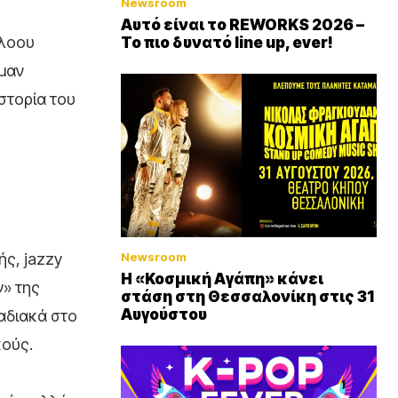
Newsroom
Αυτό είναι το REWORKS 2026 –
ρλοου
Το πιο δυνατό line up, ever!
τμαν
στορία του
ής, jazzy
Newsroom
Η «Κοσμική Αγάπη» κάνει
ν» της
στάση στη Θεσσαλονίκη στις 31
Αυγούστου
ταδιακά στο
κούς.