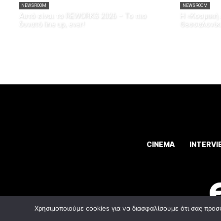
NEWSROOM
NEWSROOM
Αυτό είναι το REWORKS 2026 – Το πιο
Η «Κοσμική 
δυνατό line up, ever!
Θεσσαλονίκ
CINEMA
INTERVI
Χρησιμοποιούμε cookies για να διασφαλίσουμε ότι σας προσ