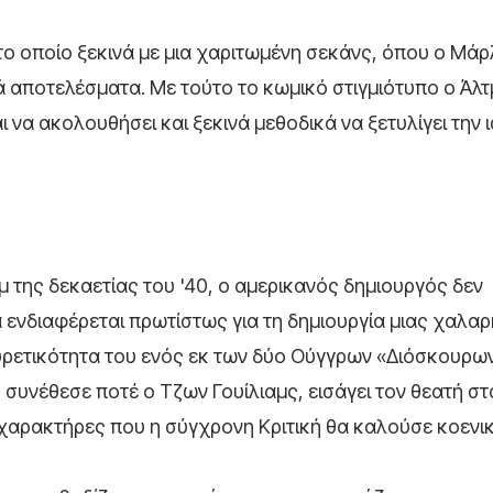
 το οποίο ξεκινά με μια χαριτωμένη σεκάνς, όπου ο Μά
ά αποτελέσματα. Με τούτο το κωμικό στιγμιότυπο ο Άλ
να ακολουθήσει και ξεκινά μεθοδικά να ξετυλίγει την ι
 της δεκαετίας του '40, ο αμερικανός δημιουργός δεν
ενδιαφέρεται πρωτίστως για τη δημιουργία μιας χαλαρ
ρετικότητα του ενός εκ των δύο Ούγγρων «Διόσκουρω
συνέθεσε ποτέ ο Τζων Γουίλιαμς, εισάγει τον θεατή σ
ό χαρακτήρες που η σύγχρονη Κριτική θα καλούσε κοενι