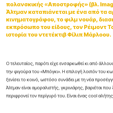
πολανσκικής «Αποστροφής» (βλ. Imag
Άλτμαν καταπιάνεται με ένα από τα α
κινηματογράφου, το φιλμ νουάρ, δια
εκπρόσωπο του είδους, τον Ρέιμοντ Τ
ιστορία του ντετέκτιβ Φίλιπ Μάρλοου.
Ο τελευταίος, παρότι είχε ενσαρκωθεί κι από άλλους
την φιγούρα του «Μπόγκι». Η επιλογή λοιπόν του κ
ξενίσει το κοινό, ωστόσο συνάδει με τη νέα προσέ
Άλτμαν είναι αμοραλιστής, γκρινιάρης, βαριέται που ζ
περιφρονεί τον περίγυρό του. Είναι ένας cool αλήτη