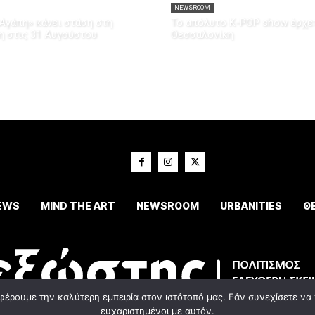
NEWSROOM
Αγάπη» κάνει στάση στη
Το απόλυτο K-POP show έρχετ
η στις 31 Αυγούστου
Θεσσαλονίκη
EWS
MIND THE ART
NEWSROOM
URBANITIES
Θ
φέρουμε την καλύτερη εμπειρία στον ιστότοπό μας. Εάν συνεχίσετε να χ
ευχαριστημένοι με αυτόν.