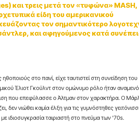
es) και τρεις μετά τον «τυφώνα» MASH,
ρχετυπικά είδη του αμερικανικού
σκευάζοντας τον σημαντικότερο λογοτεχ
σάντλερ, και αφηγούμενος κατά συνέπει
 ηθοποιούς στο πανί, είχε ταυτιστεί στη συνείδηση του
ωμικού Έλιοτ Γκούλντ στον ομώνυμο ρόλο ήταν αναμεν
γγιση που επεφύλασσε ο Άλτμαν στον χαρακτήρα. Ο Μάρ
ει, δεν νιώθει καμία έλξη για τις γυμνόστηθες γειτόνισσ
ς με ιδιοσυγκρασία ταιριαστή στο πνεύμα των '70s.