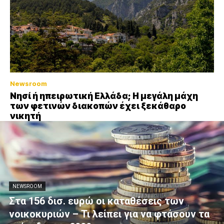
Newsroom
Νησί ή ηπειρωτική Ελλάδα; Η μεγάλη μάχη
των φετινών διακοπών έχει ξεκάθαρο
νικητή
NEWSROOM
Στα 156 δισ. ευρώ οι καταθέσεις των
νοικοκυριών – Τι λείπει για να φτάσουν τα