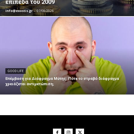
επίπεδα του 2009
info@exostis.gr
-
07/08/2026
GOOD LIFE
Επέμβαση για Διάφραγμα Μύτης: Πότε το στραβό διάφραγμα
χρειάζεται αντιμετώπιση;