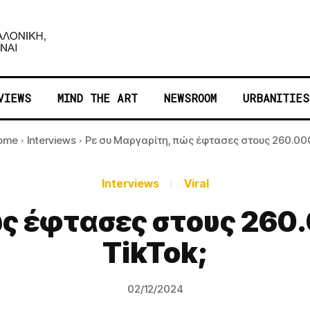
VIEWS
MIND THE ART
NEWSROOM
URBANITIES
ome
Interviews
Ρε συ Μαργαρίτη, πώς έφτασες στoυς 260.000.
Interviews
Viral
ώς έφτασες στoυς 260
TikTok;
02/12/2024