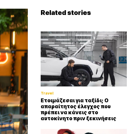
Related stories
Travel
Ετοιμάζεσαι για ταξίδι; Ο
απαραίτητος έλεγχος που
πρέπει να κάνεις στο
αυτοκίνητο πριν ξεκινήσεις