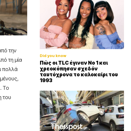
από την
Did you know
πό τη μία
Πώς οι TLC έγιναν Νο 1 και
χρεοκόπησαν σχεδόν
ι πολλά
ταυτόχρονα το καλοκαίρι του
σμένους,
1993
. Το
η του