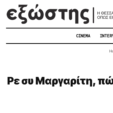
CINEMA
INTER
H
Ρε συ Μαργαρίτη, π