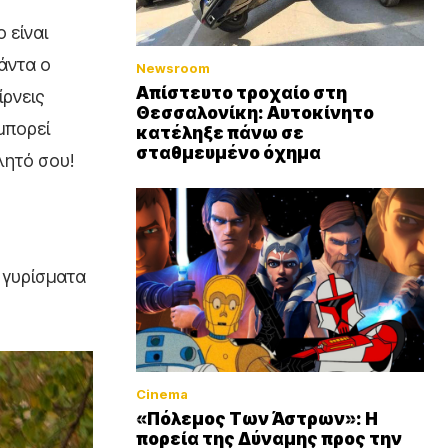
 είναι
άντα ο
Newsroom
Απίστευτο τροχαίο στη
ίρνεις
Θεσσαλονίκη: Αυτοκίνητο
μπορεί
κατέληξε πάνω σε
σταθμευμένο όχημα
λητό σου!
 γυρίσματα
Cinema
«Πόλεμος Των Άστρων»: Η
πορεία της Δύναμης προς την