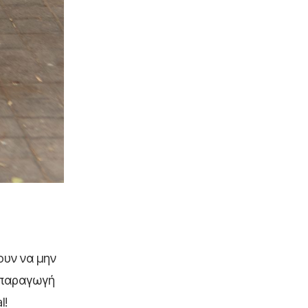
ουν να μην
ερπαραγωγή
l!