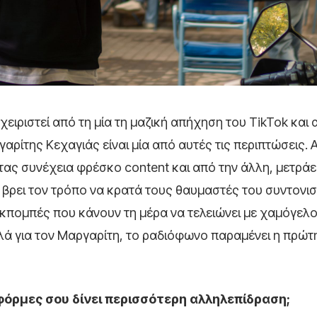
χειριστεί από τη μία τη μαζική απήχηση του TikTok και 
ρίτης Κεχαγιάς είναι μία από αυτές τις περιπτώσεις. Α
ας συνέχεια φρέσκο content και από την άλλη, μετράε
ι βρει τον τρόπο να κρατά τους θαυμαστές του συντονι
 εκπομπές που κάνουν τη μέρα να τελειώνει με χαμόγελο
λλά για τον Μαργαρίτη, το ραδιόφωνο παραμένει η πρώτ
τφόρμες σου δίνει περισσότερη αλληλεπίδραση;