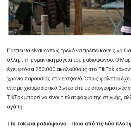
Πρέπει να είναι κάπως τρελό να πρέπει κανείς να δια
άλλη… τη ρομαντική μαγεία του ραδιοφώνου. Ο Μαργα
έχει φτάσει 260.000 ακολούθους στο TikTok κάνοντ
χρόνια παρουσίας στα ερτζιανά. Όπως φαίνεται έχε
είτε με χιουμοριστικά βίντεο είτε με απογευματινές
TikTok μπορεί να είναι η πλατφόρμα της στιγμής, α
αγάπη.
Tik Tok και ραδιόφωνο – Ποια από τις δύο πλα