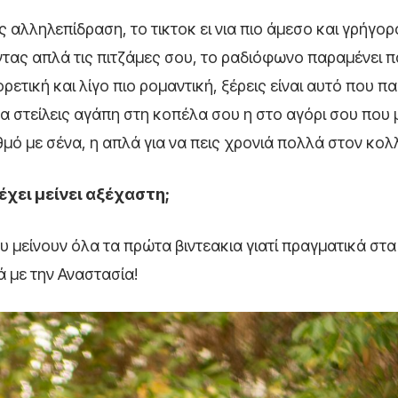
ς αλληλεπίδραση, το τικτοκ ει νια πιο άμεσο και γρήγορο
ντας απλά τις πιτζάμες σου, το ραδιόφωνο παραμένει π
τική και λίγο πιο ρομαντική, ξέρεις είναι αυτό που πα
 στείλεις αγάπη στη κοπέλα σου η στο αγόρι σου που 
αθμό με σένα, η απλά για να πεις χρονιά πολλά στον κολ
έχει μείνει αξέχαστη;
 μείνουν όλα τα πρώτα βιντεακια γιατί πραγματικά στα
 με την Αναστασία!