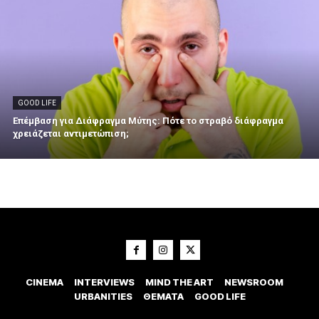
GOOD LIFE
Επέμβαση για Διάφραγμα Μύτης: Πότε το στραβό διάφραγμα
χρειάζεται αντιμετώπιση;
CINEMA
INTERVIEWS
MIND THE ART
NEWSROOM
URBANITIES
ΘΕΜΑΤΑ
GOOD LIFE