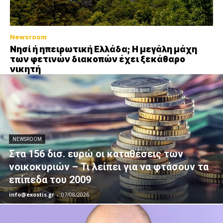
Newsroom
Νησί ή ηπειρωτική Ελλάδα; Η μεγάλη μάχη
των φετινών διακοπών έχει ξεκάθαρο
νικητή
NEWSROOM
Στα 156 δισ. ευρώ οι καταθέσεις των
νοικοκυριών – Τι λείπει για να φτάσουν τα
επίπεδα του 2009
info@exostis.gr
-
07/08/2026