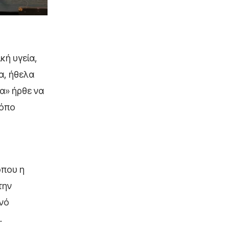
κή υγεία,
α, ήθελα
α» ήρθε να
ρόπο
όπου η
την
ινό
.