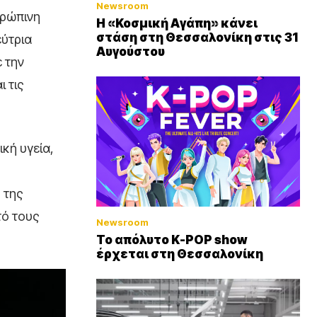
Newsroom
θρώπινη
Η «Κοσμική Αγάπη» κάνει
στάση στη Θεσσαλονίκη στις 31
εύτρια
Αυγούστου
 την
 τις
κή υγεία,
 της
τό τους
Newsroom
Το απόλυτο K-POP show
έρχεται στη Θεσσαλονίκη