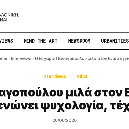
VIEWS
MIND THE ART
NEWSROOM
URBANITIES
ome
Interviews
Η Εύχαρις Παναγοπούλου μιλά στον Εξώστη για
Interviews
Viral
αγοπούλου μιλά στον 
νώνει ψυχολογία, τέ
26/06/2026