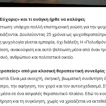
Εύχαρις» και τι ανάγκη ήρθε να καλύψει;
στωση: υπάρχει πολλή επιστημονική γνώση για την ψυχι
ειάζονται. Δουλεύοντας 25 χρόνια ως ψυχοθεραπεύτρι
υχολογία γίνεται εμπειρία, όχι διάλεξη. Η «Πολυθρόν
νδεση, ανακούφιση και αυτό-βελτιωση μέσα από έναν τ
νό, ανθρώπινο και πολιτιστικά οικείο.
θεραπείες» από μια κλασική θεραπευτική συνεδρία;
ιστά. Είναι μια ανοιχτή, σκηνική, βιωματική συνάντηση 
τρο, την αφήγηση, τον χορό και τον αυτοσχεδιασμό. Σ
μέσα σε ένα ασφαλές θεραπευτικό πλαίσιο. Εδώ το κο
ρηση και τη συγκίνηση, χωρίς να χρειάζεται να εκτεθεί