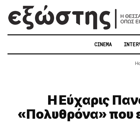
CINEMA
INTER
H
Η Εύχαρις Παν
«Πολυθρόνα» που ε