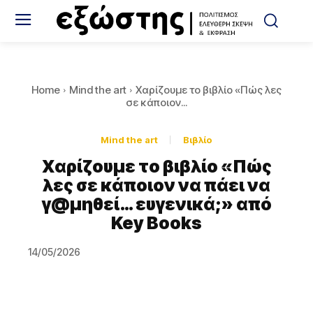
Home
Mind the art
Xαρίζουμε το βιβλίο «Πώς λες
σε κάποιον...
Mind the art
Βιβλίο
Xαρίζουμε το βιβλίο «Πώς
λες σε κάποιον να πάει να
γ@μηθεί… ευγενικά;» από
Key Books
14/05/2026