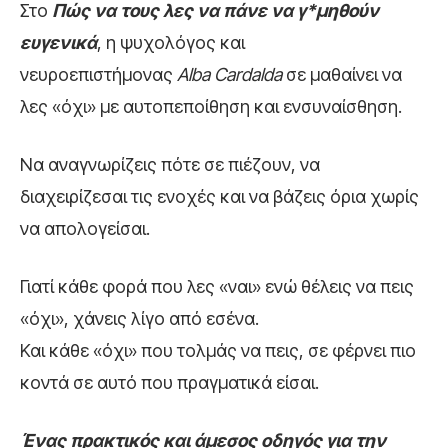
Στο
Πώς να τους λες να πάνε να γ*µηθούν
ευγενικά
, η ψυχολόγος και
νευροεπιστήµονας
Alba Cardalda
σε µαθαίνει να
λες «όχι» µε αυτοπεποίθηση και ενσυναίσθηση.
Να αναγνωρίζεις πότε σε πιέζουν, να
διαχειρίζεσαι τις ενοχές και να βάζεις όρια χωρίς
να απολογείσαι.
Γιατί κάθε φορά που λες «ναι» ενώ θέλεις να πεις
«όχι», χάνεις λίγο από εσένα.
Και κάθε «όχι» που τολµάς να πεις, σε φέρνει πιο
κοντά σε αυτό που πραγµατικά είσαι.
Ένας πρακτικός και άμεσος οδηγός για την