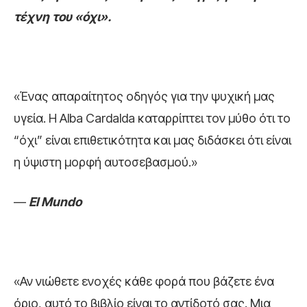
τέχνη του «όχι».
«Ένας απαραίτητος οδηγός για την ψυχική µας
υγεία. Η Alba Cardalda καταρρίπτει τον µύθο ότι το
“όχι” είναι επιθετικότητα και µας διδάσκει ότι είναι
η ύψιστη µορφή αυτοσεβασµού.»
—
El Mundo
«Αν νιώθετε ενοχές κάθε φορά που βάζετε ένα
όριο, αυτό το βιβλίο είναι το αντίδοτό σας. Μια