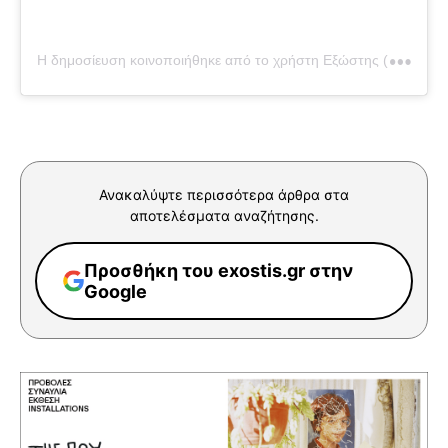
Η
δημοσίευση κοινοποιήθηκε από το χρήστη Εξώστης (@exostis.gr)
Ανακαλύψτε περισσότερα άρθρα στα
αποτελέσματα αναζήτησης.
Προσθήκη του exostis.gr στην
Google