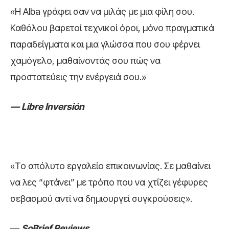
«Η Alba γράφει σαν να µιλάς µε µια φίλη σου.
Καθόλου βαρετοί τεχνικοί όροι, µόνο πραγµατικά
παραδείγµατα και µια γλώσσα που σου φέρνει
χαµόγελο, µαθαίνοντάς σου πώς να
προστατεύεις την ενέργειά σου.»
— Libre Inversión
«Το απόλυτο εργαλείο επικοινωνίας. Σε µαθαίνει
να λες “φτάνει” µε τρόπο που να χτίζει γέφυρες
σεβασµού αντί να δηµιουργεί συγκρούσεις».
—
SoBrief Reviews