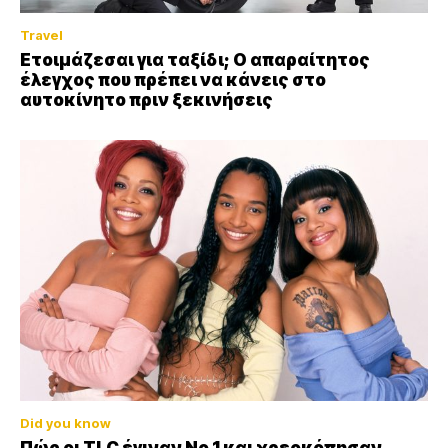
Travel
Ετοιμάζεσαι για ταξίδι; Ο απαραίτητος
έλεγχος που πρέπει να κάνεις στο
αυτοκίνητο πριν ξεκινήσεις
Did you know
Πώς οι TLC έγιναν Νο 1 και χρεοκόπησαν