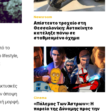
Newsroom
Απίστευτο τροχαίο στη
Θεσσαλονίκη: Αυτοκίνητο
κατέληξε πάνω σε
σταθμευμένο όχημα
πό το
lifestyle,
α
δικτυακές
ην άποψη
Cinema
ική μορφή.
«Πόλεμος Των Άστρων»: Η
πορεία της Δύναμης προς την