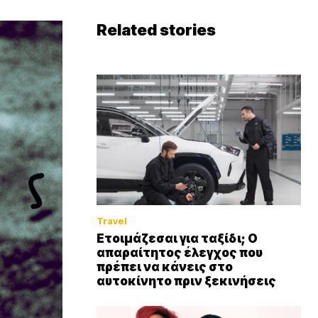
Related stories
Travel
Ετοιμάζεσαι για ταξίδι; Ο
απαραίτητος έλεγχος που
πρέπει να κάνεις στο
αυτοκίνητο πριν ξεκινήσεις