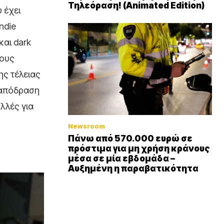
Τηλεόραση! (Animated Edition)
 έχει
ndie
και dark
τους
ης τέλειας
p απόδραση
ολλές για
Newsroom
Πάνω από 570.000 ευρώ σε
πρόστιμα για μη χρήση κράνους
μέσα σε μία εβδομάδα –
Αυξημένη η παραβατικότητα