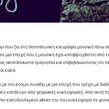
όρι που ζει στη Θεσσαλονίκη και γράφει μουσική πίσω α
 σε μια εποχή που η μουσική έχει καταβροχθιστεί από το 
τας ακατάπαυστα τραγούδια και επιβεβαιώνοντας ότι τ
αι καλά.
υ με τον κόσμο συνάδει με μια εποχή που τρέχει με δια
μεγάλο κατάλογο από ψηφιακές κυκλοφορίες. Από αυτή τ
ο πιο καλοδουλεμένο album του που κυκλοφορεί σε φυσ