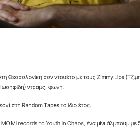
5 στη Θεσσαλονίκη σαν ντουέτο με τους Zimmy Lips (Tζίμ
 Ιωσηφίδη) ντραμς, φωνή.
ον) στη Random Tapes το ίδιο έτος.
O.MI records το Youth In Chaos, ένα μίνι άλμπουμ με 