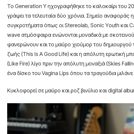
Το Generation Y ηχογραφήθηκε το καλοκαίρι του 20
γράψει τα τελευταία δύο χρόνια. Σημείο αναφοράς η 
συγκροτήματα όπως οι Stereolab, Sonic Υouth και C
wave ατμόσφαιρα ενώνονται μοναδικά με σκοτεινού
φανερώνουν και το μαύρο χιούμορ του δημιουργού το
ζωής (This Is A Good Life) και η απόλυτη ερωτική 
(Like Fire) λίγο πριν την απόλυτη μοναξιά (Skies Fal
ένα δίσκο του Vagina Lips όπου τα τραγούδια μιλάν
Κυκλοφορεί σε μαύρο και ροζ βινύλιο και digital albu