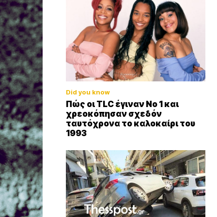
Did you know
Πώς οι TLC έγιναν Νο 1 και
χρεοκόπησαν σχεδόν
ταυτόχρονα το καλοκαίρι του
1993