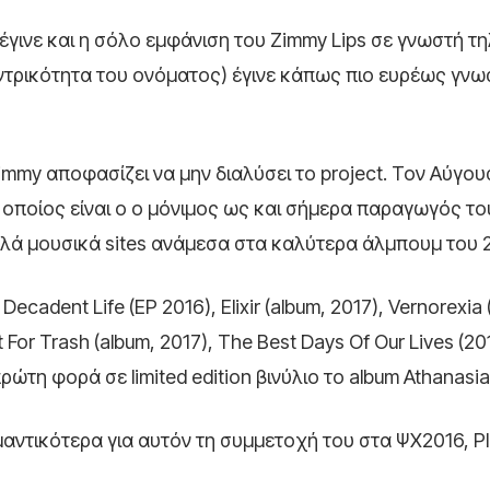
γινε και η σόλο εμφάνιση του Zimmy Lips σε γνωστή τ
ντρικότητα του ονόματος) έγινε κάπως πιο ευρέως γνω
mmy αποφασίζει να μην διαλύσει το project. Τον Αύγου
 οποίος είναι ο ο μόνιμος ως και σήμερα παραγωγός του
λά μουσικά sites ανάμεσα στα καλύτερα άλμπουμ του 2
ent Life (EP 2016), Elixir (album, 2017), Vernorexia 
t For Trash (album, 2017), The Best Days Of Our Lives (20
ώτη φορά σε limited edition βινύλιο το album Athanasia
ημαντικότερα για αυτόν τη συμμετοχή του στα ΨΧ2016, Pl