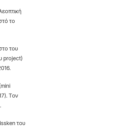
ηλεοπτική
στό το
στο του
 project)
016.
(mini
17). Τον
.
issken του