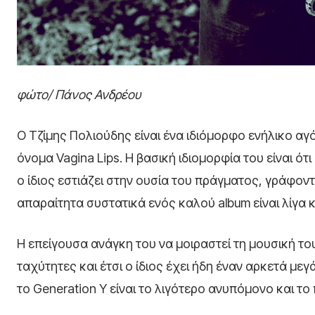
φώτο/ Πάνος Ανδρέου
Ο Τζίμης Πολιούδης είναι ένα ιδιόμορφο ενήλικο αγ
όνομα Vagina Lips. Η βασική ιδιομορφία του είναι ότι
ο ίδιος εστιάζει στην ουσία του πράγματος, γράφον
απαραίτητα συστατικά ενός καλού album είναι λίγα κ
Η επείγουσα ανάγκη του να μοιραστεί τη μουσική το
ταχύτητες και έτσι ο ίδιος έχει ήδη έναν αρκετά 
το Generation Y είναι το λιγότερο ανυπόμονο και τ