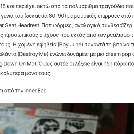
18 και περιέχει οκτώ από τα πολυάριθμα τραγούδια που
γενιά του (δεκαετία 80-90) με μουσικές επιρροές από i
ar Seat Headrest. Ποπ φόρμες, αναλογικά συνθεσάϊζερ 
ς προσωπικούς στίχους που εκτός από τον ρεαλισμό 
υς. Η χαμένη εφηβεία (Boy June) συναντά τη βιτρίνα τ
μπαλάντα (Destroy Me) ενώνει δυνάμεις με μια dream po
ling Down On Me). Όμως αυτές οι λέξεις είναι ήδη πάρα π
ε καλύτερα μόνα τους.
m από την Inner Ear.