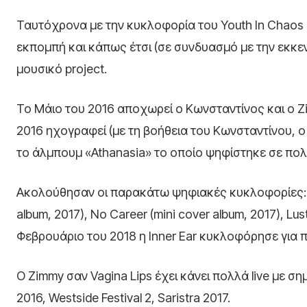
Ταυτόχρονα με την κυκλοφορία του Youth In Chaos έ
εκπομπή και κάπως έτσι (σε συνδυασμό με την εκκε
μουσικό project.
Το Μάιο του 2016 αποχωρεί ο Κωνσταντίνος και ο Ζi
2016 ηχογραφεί (με τη βοήθεια του Κωνσταντίνου, ο
το άλμπουμ «Athanasia» το οποίο ψηφίστηκε σε πολ
Ακολούθησαν οι παρακάτω ψηφιακές κυκλοφορίες: Decad
album, 2017), No Career (mini cover album, 2017), Lus
Φεβρουάριο του 2018 η Inner Ear κυκλοφόρησε για πρ
O Zimmy σαν Vagina Lips έχει κάνει πολλά live με σ
2016, Westside Festival 2, Saristra 2017.