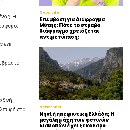
Good Life
ένος. Η
Επέμβαση για Διάφραγμα
Μύτης: Πότε το στραβό
τρυφερό,
διάφραγμα χρειάζεται
αντιμετώπιση;
ά και
ι βραστό
αδινή
Newsroom
θαλπωρή στο
Νησί ή ηπειρωτική Ελλάδα; Η
μεγάλη μάχη των φετινών
διακοπών έχει ξεκάθαρο