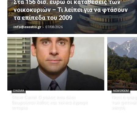
Στα 156 δισ. ευρώ οι καταθέσεις των
νοικοκυριών – Τι λείπει για να φτάσουν
τα επίπεδα του 2009
info@exostis.gr
-
07/08/2026
CINEMA
NEWSROOM
Steve Carrel: Ο ρόλος που όλοι
Νησί ή ηπει
θεωρούσαν λάθος και τελικά έγραψε
των φετινώ
ιστορία
νικητή