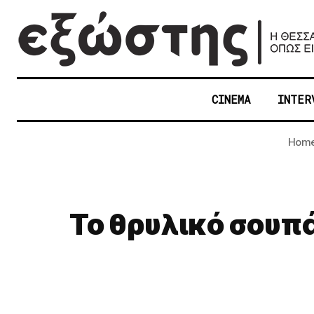
CINEMA
INTER
Hom
Το θρυλικό σουπ