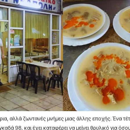
ρια, αλλά ζωντανές μνήμες μιας άλλης εποχής. Ένα τέτ
αδά 98, και έχει καταφέρει να μείνει θρυλικό για όσο