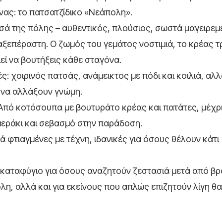
νας: το πατσατζίδικο «Νεάπολη».
σά της πόλης – αυθεντικός, πλούσιος, σωστά μαγειρεμ
η αξεπέραστη. Ο ζωμός του γεμάτος νοστιμιά, το κρέας 
εί να βουτήξεις κάθε σταγόνα.
: χοιρινός πατσάς, ανάμεικτος με πόδι και κοιλιά, αλλ
 να αλλάξουν γνώμη.
 Από κοτόσουπα με βουτυράτο κρέας και πατάτες, μέχρ
 μεράκι και σεβασμό στην παράδοση.
ά φτιαγμένες με τέχνη, ιδανικές για όσους θέλουν κάτι
ει καταφύγιο για όσους αναζητούν ζεστασιά μετά από βρ
όλη, αλλά και για εκείνους που απλώς επιζητούν λίγη 