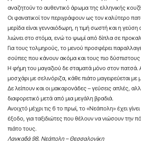
αναζητούν το αυθεντικό άρωμα της ελληνικής κουζί
Οι φανατικοί τον περιγράφουν ως τον καλύτερο πατ
μερίδα είναι γενναιόδωρη, η τιμή σωστή και η γεύσ
λιώνει στο στόμα, ενώ το ψωμί από δίπλα σε προκαλ
Για τους τολμηρούς, το μενού προσφέρει παραλλαγές
σούπες που κάνουν ακόμα και τους πιο δύσπιστους
Η φήμη του μαγαζιού δε σταματά μόνο στον πατσά.
μοσχάρι με σελινόριζα, κάθε πιάτο μαγειρεύεται με
Δε λείπουν και οι μακαρονάδες – γεύσεις απλές, αλλ
διαφορετικό μετά από μια μεγάλη βραδιά.
Ανοιχτό μέχρι τις 6 το πρωί, το «Νεάπολη» έχει γίν
έξοδο, για ταξιδιώτες που θέλουν να νιώσουν την π
πιάτο τους.
Λαγκαδά 98, Νεάπολη – Θεσσαλονίκη