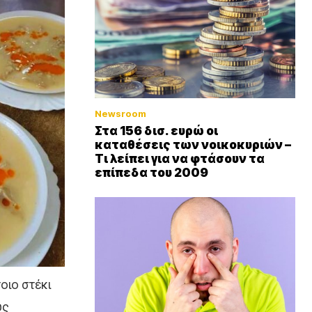
Newsroom
Στα 156 δισ. ευρώ οι
καταθέσεις των νοικοκυριών –
Τι λείπει για να φτάσουν τα
επίπεδα του 2009
οιο στέκι
υς