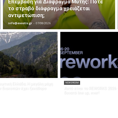
Επέμβαση για Διάφραγμα Μύτης: Πότε
το στραβό διάφραγμα χρειάζεται
αντιμετώπιση;
info@exostis.gr
-
07/08/2026
ρωτική Ελλάδα; Η μεγάλη μάχη
NEWSROOM
ν διακοπών έχει ξεκάθαρο
Αυτό είναι το REWORKS 2026 
δυνατό line up, ever!