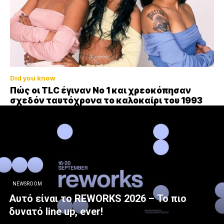
Did you know
Πώς οι TLC έγιναν Νο 1 και χρεοκόπησαν
σχεδόν ταυτόχρονα το καλοκαίρι του 1993
NEWSROOM
Αυτό είναι το REWORKS 2026 – Το πιο
δυνατό line up, ever!