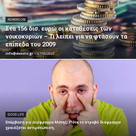
NEWSROOM
Στα 156 δισ. ευρώ οι καταθέσεις των
νοικοκυριών – Τι λείπει για να φτάσουν τα
επίπεδα του 2009
info@exostis.gr
-
07/08/2026
GOOD LIFE
Επέμβαση για Διάφραγμα Μύτης: Πότε το στραβό διάφραγμα
χρειάζεται αντιμετώπιση;