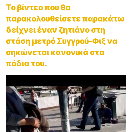
Το βίντεο που θα
παρακολουθείσετε παρακάτω
δείχνει έναν ζητιάνο στη
στάση μετρό Συγγρού-Φιξ να
σηκώνεται κανονικά στα
πόδια του.