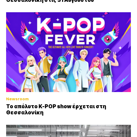
Θεσσαλονίκη στις 31 Αυγούστου
Newsroom
Το απόλυτο K-POP show έρχεται στη
Θεσσαλονίκη