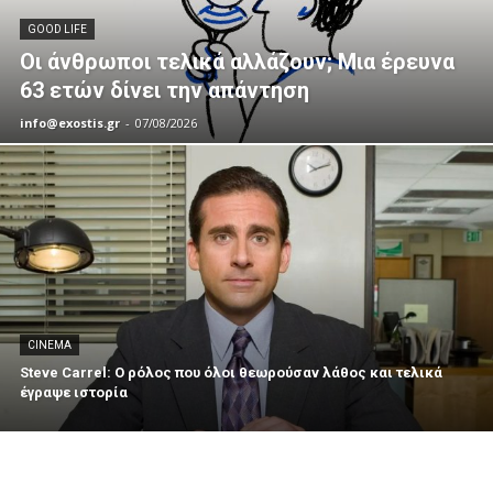
GOOD LIFE
Οι άνθρωποι τελικά αλλάζουν; Μια έρευνα
63 ετών δίνει την απάντηση
info@exostis.gr
-
07/08/2026
CINEMA
Steve Carrel: Ο ρόλος που όλοι θεωρούσαν λάθος και τελικά
έγραψε ιστορία