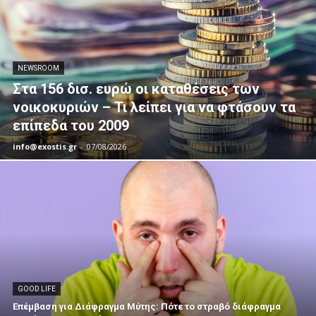
NEWSROOM
Στα 156 δισ. ευρώ οι καταθέσεις των
νοικοκυριών – Τι λείπει για να φτάσουν τα
επίπεδα του 2009
info@exostis.gr
-
07/08/2026
GOOD LIFE
Επέμβαση για Διάφραγμα Μύτης: Πότε το στραβό διάφραγμα