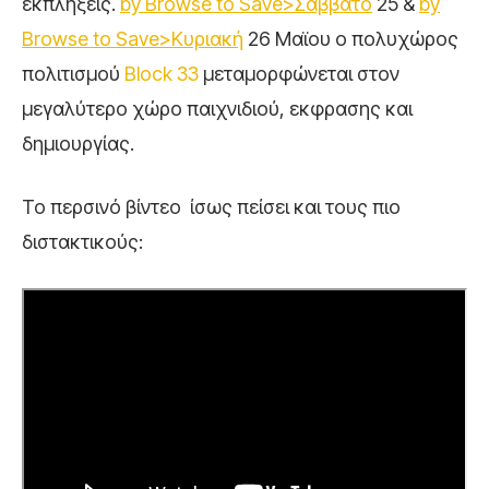
εκπλήξεις.
by Browse to Save>Σάββατο
25 &
by
Browse to Save>Κυριακή
26 Μαϊου ο πολυχώρος
πολιτισμού
Block 33
μεταμορφώνεται στον
μεγαλύτερο χώρο παιχνιδιού, εκφρασης και
δημιουργίας.
Το περσινό βίντεο ίσως πείσει και τους πιο
διστακτικούς: