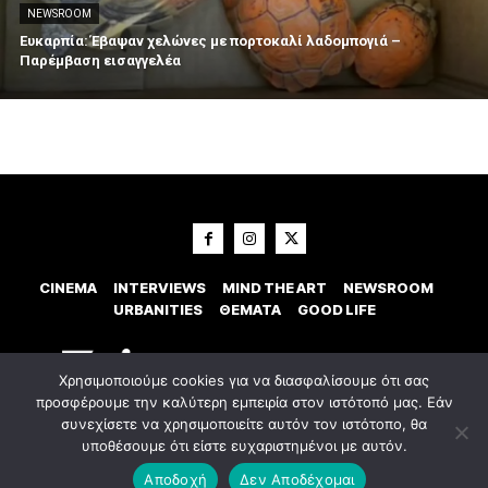
NEWSROOM
Ευκαρπία: Έβαψαν χελώνες με πορτοκαλί λαδομπογιά –
Παρέμβαση εισαγγελέα
CINEMA
INTERVIEWS
MIND THE ART
NEWSROOM
URBANITIES
ΘΕΜΑΤΑ
GOOD LIFE
Χρησιμοποιούμε cookies για να διασφαλίσουμε ότι σας
προσφέρουμε την καλύτερη εμπειρία στον ιστότοπό μας. Εάν
συνεχίσετε να χρησιμοποιείτε αυτόν τον ιστότοπο, θα
υποθέσουμε ότι είστε ευχαριστημένοι με αυτόν.
© 2023 Εxostispress - All right reserved. Κατασκευή Ιστοσελίδας
idees
digital agency
Αποδοχή
Δεν Αποδέχομαι
Οροι χρήσης