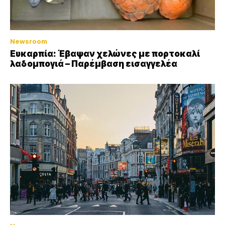
Newsroom
Ευκαρπία: Έβαψαν χελώνες με πορτοκαλί
λαδομπογιά – Παρέμβαση εισαγγελέα