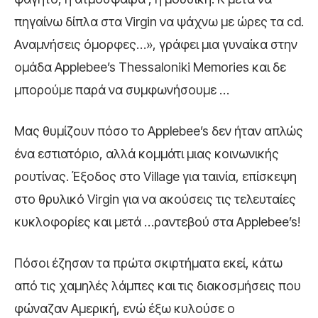
πηγαίνω δίπλα στα Virgin να ψάχνω με ώρες τα cd.
Aναμνήσεις όμορφες…», γράφει μια γυναίκα στην
ομάδα Applebee’s Thessaloniki Memories και δε
μπορούμε παρά να συμφωνήσουμε …
Μας θυμίζουν πόσο το Applebee’s δεν ήταν απλώς
ένα εστιατόριο, αλλά κομμάτι μιας κοινωνικής
ρουτίνας. Έξοδος στο Village για ταινία, επίσκεψη
στο θρυλικό Virgin για να ακούσεις τις τελευταίες
κυκλοφορίες και μετά …ραντεβού στα Applebee’s!
Πόσοι έζησαν τα πρώτα σκιρτήματα εκεί, κάτω
από τις χαμηλές λάμπες και τις διακοσμήσεις που
φώναζαν Αμερική, ενώ έξω κυλούσε ο