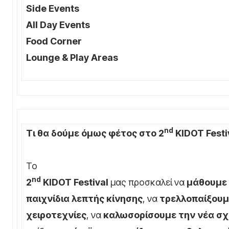
Side Events
All Day Events
Food Corner
Lounge & Play Areas
nd
Τι θα δούμε όμως φέτος στο 2
KIDOT
Festi
Το
nd
2
KIDOT
Festival
μας προσκαλεί να
μάθουμε 
παιχνίδια λεπτής κίνησης
, να
τρελλοπαίξου
χειροτεχνίες
, να
καλωσορίσουμε την νέα σχ