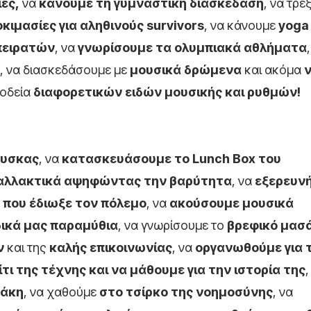
ες,
να
κάνουμε τη γυμναστική διασκέδαση
, να τρέ
κιμασίες για αληθινούς
survivors
, να κάνουμε
yoga
πειρατών
, να
γνωρίσουμε τα ολυμπιακά αθλήματα
, να διασκεδάσουμε με
μουσικά δρώμενα
και ακόμα
νοδεία
διαφορετικών ειδών μουσικής και ρυθμών!
ουσκας
, να
κατασκευάσουμε το
Lunch
Box
του
λλακτικά αψηφώντας την βαρύτητα
, να
εξερευν
 που έδιωξε τον πόλεμο
, να
ακούσουμε μουσικά
 δικά μας παραμύθια
, να γνωρίσουμε το
βρεφικό μασά
ν
και της
καλής επικοινωνίας
, να
οργανωθούμε για 
ίτι της τέχνης και να μάθουμε για την ιστορία της
,
θάκη
, να χαθούμε
στο τσίρκο της νοημοσύνης
, να