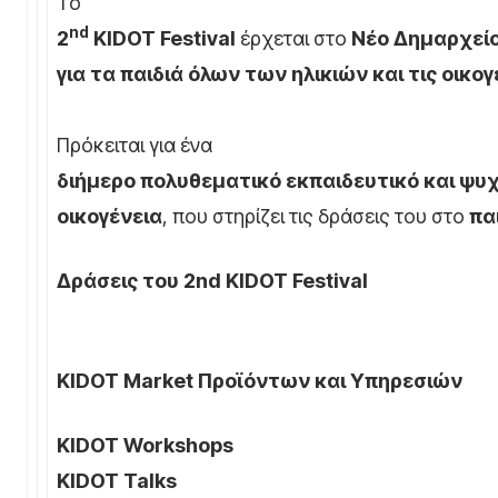
To
nd
2
KIDOT
Festival
έρχεται στο
Νέο Δημαρχεί
για τα παιδιά όλων των ηλικιών και τις οικογ
Πρόκειται για ένα
διήμερο πολυθεματικό εκπαιδευτικό και ψυχ
οικογένεια
, που στηρίζει τις δράσεις του στο
πα
Δράσεις του 2nd KIDOT Festival
KIDOT Market Προϊόντων και Υπηρεσιών
KIDOT Workshops
KIDOT Talks