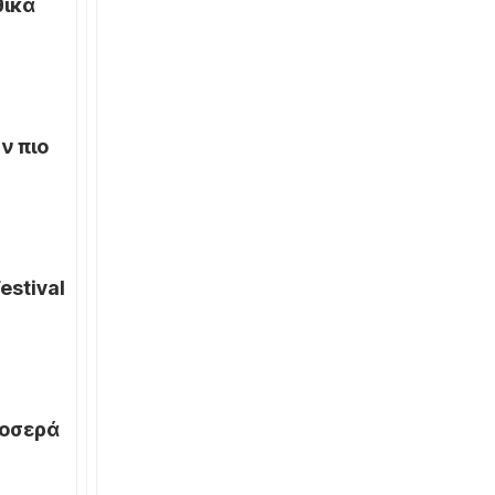
ικά
ην πιο
estival
ροσερά