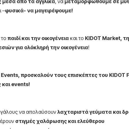
 μέσα από τα αγγλικά
, να
μεταμορφωθούμε σε μυθ
ι –
φυσικά- να μαγειρέψουμε!
 το
παιδί και την οικογένεια
και το
KIDOT
Market
, τ
σιών για ολόκληρή την οικογένεια
!
Events
, προσκαλούν τους επισκέπτες του
KIDOT
F
 και
events
!
 μεγάλους να απολαύσουν
λαχταριστά γεύματα και δ
έρουν
στιγμές χαλάρωσης και ελεύθερου