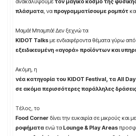
ανακαλύψουμε
τον μαγικό κόσμο της φυσικής
πλάσματα
, να
προγραμματίσουμε ρομπότ
κα
Μαμά! Μπαμπά! Δεν ξεχνώ τα
KIDOT
Talks
με ενδιαφέροντα θέματα γύρω από
εξειδικευμένη
«αγορά» προϊόντων και υπηρε
Ακόμη, η
νέα κατηγορία του
KIDOT
Festival
, τα
All
Day
σε ακόμα περισσότερες παράλληλες δράσεις
Τέλος, το
Food
Corner
δίνει την ευκαιρία σε μικρούς και
ροφήματα
ενώ τα
Lounge
&
Play
Areas
προσφ