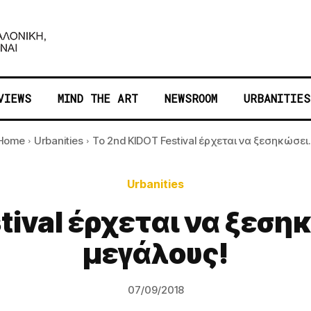
VIEWS
MIND THE ART
NEWSROOM
URBANITIES
Home
Urbanities
Το 2nd KIDOT Festival έρχεται να ξεσηκώσει..
Urbanities
tival έρχεται να ξεση
μεγάλους!
07/09/2018