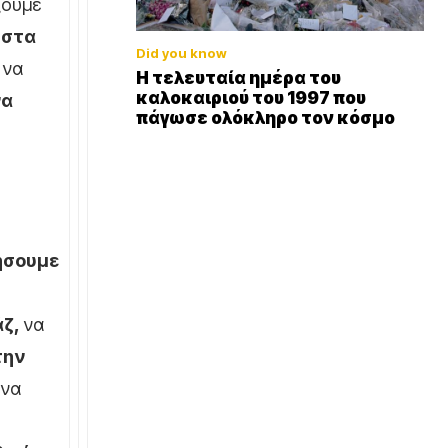
ξουμε
στα
Did you know
, να
Η τελευταία ημέρα του
καλοκαιριού του 1997 που
να
πάγωσε ολόκληρο τον κόσμο
ήσουμε
ζ,
να
την
 να