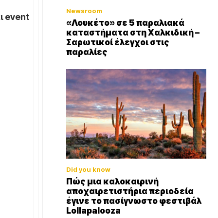
Newsroom
αι
event
«Λουκέτο» σε 5 παραλιακά
καταστήματα στη Χαλκιδική –
Σαρωτικοί έλεγχοι στις
παραλίες
Did you know
Πώς μια καλοκαιρινή
αποχαιρετιστήρια περιοδεία
έγινε το πασίγνωστο φεστιβάλ
Lollapalooza