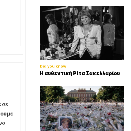
Did you know
Η αυθεντική Ρίτα Σακελλαρίου
ε σε
σουμε
 να