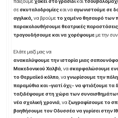
παίξουμε
χόκεϊ στο γρασίδι
και
τσουβαλομαχί
σε
σκυταλοδρομίες
και να
αγωνιστούμε σε δο
αγγλικά,
να βρούμε
το χαμένο θησαυρό των 
παρακολουθήσουμε θεατρικές παραστάσεις
τραγουδήσουμε και να χορέψουμε
με την συ
Ελάτε μαζί μας να
ανακαλύψουμε την ιστορία μιας σαπουνόφ
Μακεδονικού Χαλβά
, να
σκαρφαλώσουμε ενα
το Θερμαϊκό κόλπο
, να
γνωρίσουμε την πόλη
παραμύθια και –γιατί όχι;- να φτιάξουμε τα
ταξιδέψουμε στη χώρα των συναισθημάτω
νέα σχολική χρονιά
, να
ζωγραφίσουμε
το σπ
βοηθήσουμε τον Οδυσσέα να γυρίσει στην Ι