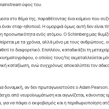
 mainstream ύφος του.
 άμεσα στο θέμα της, παραθέτοντας ένα κείμενο που συζ
ι έναν σταρ-ηθοποιό. Η ομορφιά όμως αυτή δεν είναι τ
τη προσωπικότητα ενός ατόμου. Ο Schimberg μας θυμίζ
είρεται με τα χρόνια, αλλά μόνο με τους ανθρώπους, οι
ετί το διαφορετικό. Επιπλέον, καταδικάζει τη μεταχεί
 κινηματογράφου, ο οποίος τους/τις εκμεταλλεύεται μ
χνική καταξίωση, ενώ συγχρόνως αποκαλύπτει τον αδικ
ίδια δυναμική, αν δεν πρωταγωνιστούσε ο Adam Pearson
πάσχει από νευροϊνωμάτωση και αγωνίζεται, κάνοντας ε
α, για να πάψει ο εκφοβισμός και η περιθωριοποίηση ατ