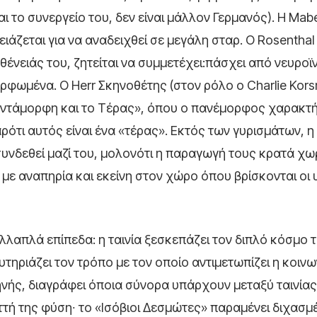
 το συνεργείο του, δεν είναι μάλλον Γερμανός). H Mabel
ειάζεται για να αναδειχθεί σε μεγάλη σταρ. Ο Rosenthal
θένειάς του, ζητείται να συμμετέχει:πάσχει από νευρο
φωμένα. O Herr Σκηνοθέτης (στον ρόλο ο Charlie Kor
 Πεντάμορφη και το Τέρας», όπου ο πανέμορφος χαρακτ
ρότι αυτός είναι ένα «τέρας». Εκτός των γυρισμάτων, η
συνδεθεί μαζί του, μολονότι η παραγωγή τους κρατά χω
 με αναπηρία και εκείνη στον χώρο όπου βρίσκονται οι
λαπλά επίπεδα: η ταινία ξεσκεπάζει τον διπλό κόσμο 
υτηριάζει τον τρόπο με τον οποίο αντιμετωπίζει η κοιν
ηνής, διαγράφει όποια σύνορα υπάρχουν μεταξύ ταινίας
διττή της φύση∙ το «Ισόβιοι Δεσμώτες» παραμένει διχασμ