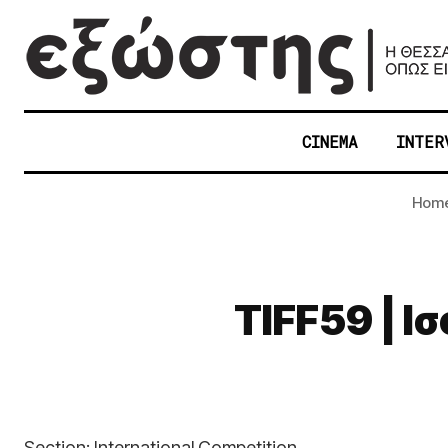
CINEMA
INTER
Hom
TIFF59 | Ι
Section: International Competition