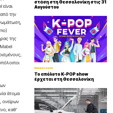
στάση στη Θεσσαλονίκη στις 31
 είναι
Αυγούστου
 από την
ϊνωμάτωση,
smo)
ήρας της
 Mabel
ρισμένους,
 υπόλοιποι
Newsroom
Το απόλυτο K-POP show
έρχεται στη Θεσσαλονίκη
των
ωνία άτομα
, ονείρων
ένο, καθ'