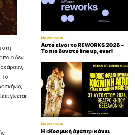
Newsroom
Αυτό είναι το REWORKS 2026 –
ι στη
Το πιο δυνατό line up, ever!
 οποίο δεν
 σοκάρουν,
. Το
ροσκήνιο,
κεί γίνεται
Newsroom
Η «Κοσμική Αγάπη» κάνει
ής