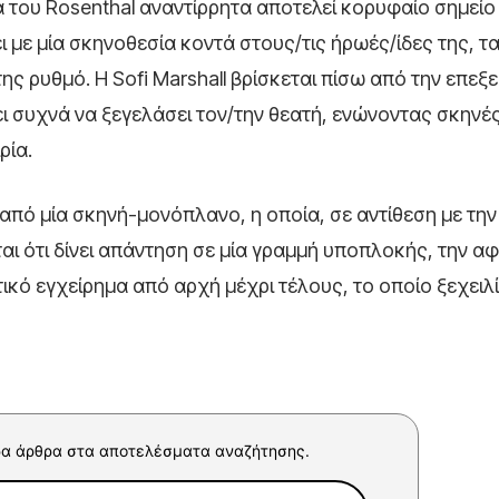
 του Rosenthal αναντίρρητα αποτελεί κορυφαίο σημείο
ύει με μία σκηνοθεσία κοντά στους/τις ήρωές/ίδες της, τ
ς ρυθμό. Η Sofi Marshall βρίσκεται πίσω από την επεξ
ει συχνά να ξεγελάσει τον/την θεατή, ενώνοντας σκηνέ
ρία.
ι από μία σκηνή-μονόπλανο, η οποία, σε αντίθεση με τη
είται ότι δίνει απάντηση σε μία γραμμή υποπλοκής, την α
ικό εγχείρημα από αρχή μέχρι τέλους, το οποίο ξεχειλί
α άρθρα στα αποτελέσματα αναζήτησης.