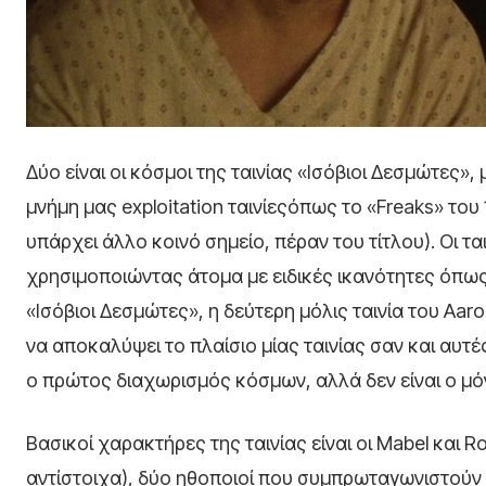
Δύο είναι οι κόσμοι της ταινίας «Ισόβιοι Δεσμώτες»,
μνήμη μας exploitation ταινίεςόπως το «Freaks» του 
υπάρχει άλλο κοινό σημείο, πέραν του τίτλου). Οι τ
χρησιμοποιώντας άτομα με ειδικές ικανότητες όπως
«Ισόβιοι Δεσμώτες», η δεύτερη μόλις ταινία του Aa
να αποκαλύψει το πλαίσιο μίας ταινίας σαν και αυτέ
ο πρώτος διαχωρισμός κόσμων, αλλά δεν είναι ο μό
Βασικοί χαρακτήρες της ταινίας είναι οι Mabel και R
αντίστοιχα), δύο ηθοποιοί που συμπρωταγωνιστούν