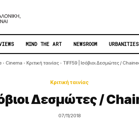
VIEWS
MIND THE ART
NEWSROOM
URBANITIES
e
Cinema
Κριτική ταινίας
TIFF59 | Ισόβιοι Δεσμώτες / Chained 
Κριτική ταινίας
σόβιοι Δεσμώτες / Chain
07/11/2018