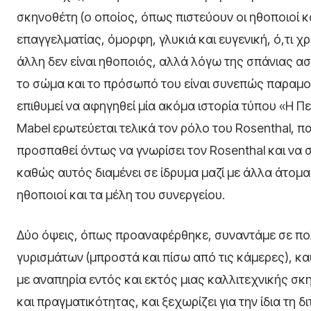
σκηνοθέτη (ο οποίος, όπως πιστεύουν οι ηθοποιοί και
επαγγελματίας, όμορφη, γλυκιά και ευγενική, ό,τι χρ
άλλη δεν είναι ηθοποιός, αλλά λόγω της σπάνιας ασ
το σώμα και το πρόσωπό του είναι συνεπώς παραμορ
επιθυμεί να αφηγηθεί μία ακόμα ιστορία τύπου «Η
Mabel ερωτεύεται τελικά τον ρόλο του Rosenthal, πα
προσπαθεί όντως να γνωρίσει τον Rosenthal και να 
καθώς αυτός διαμένει σε ίδρυμα μαζί με άλλα άτομα
ηθοποιοί και τα μέλη του συνεργείου.
Δύο όψεις, όπως προαναφέρθηκε, συναντάμε σε πολ
γυρισμάτων (μπροστά και πίσω από τις κάμερες), κα
με αναπηρία εντός και εκτός μιας καλλιτεχνικής σκ
και πραγματικότητας, και ξεχωρίζει για την ίδια τη 