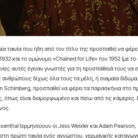
 μία ταινία που ήδη από τον τίτλο της προσπαθεί να φέρε
1932 και το ομώνυμο «Chained for Life» του 1952 (με το
αινίες αυτές έγιναν γνωστές για τη προσπάθειά τους να
 ανθρώπους δίχως όλα τους τα μέλη, ή σιαμαία δίδυμα
ron Schimberg, προσπαθεί να φέρει τα παρασκήνια στο π
ς, όπως είναι διαμορφωμένο και πίσω από τις κάμερες. Ε
νος.
osenthal (ερμηνεύουν οι Jess Weixler και Adam Pearson,
 στη πρώτη ταινία ενός αγνώστου, γερμανικής καταγωγ