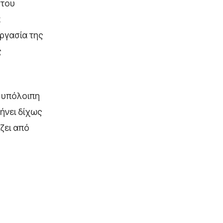
 του
α
εργασία της
ς
ν υπόλοιπη
φήνει δίχως
ζει από