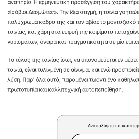
αναπηρία. Η ερμηνευτική προσέγγιση του χαρακτήρα
«Ισόβιοι Δεσμώτες». Την ίδια στιγμή, η ταινία γοητε
πολύχρωμα κάδρα της και τον αβίαστο μονταζιακό τη
ταινίας, και χάρη στα ευφυή της κοψίματα πετυχαίν
γυρισμάτων, όνειρα και πραγματικότητα σε μία εμπει
Το τέλος της ταινίας ίσως να υπονομεύεται εν μέρε
ταινία, είναι τυλιγμένη σε αίνιγμα, και ενώ προσποι
λύση. Παρ' όλα αυτά, παραμένει τωόντι ένα καθηλωτ
πρωτοτυπία και καλλιτεχνική αυτοπεποίθηση.
Ανακαλύψτε περισσότερ