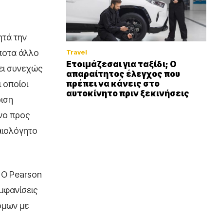
ητά την
ίποτα άλλο
Travel
Ετοιμάζεσαι για ταξίδι; Ο
ει συνεχώς
απαραίτητος έλεγχος που
 οποίοι
πρέπει να κάνεις στο
αυτοκίνητο πριν ξεκινήσεις
ριση
όνο προς
αιολόγητο
. Ο Pearson
μφανίσεις
όμων με