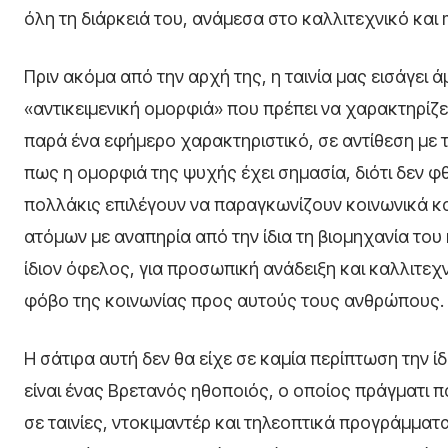
όλη τη διάρκειά του, ανάμεσα στο καλλιτεχνικό και
Πριν ακόμα από την αρχή της, η ταινία μας εισάγει
«αντικειμενική ομορφιά» που πρέπει να χαρακτηρίζε
παρά ένα εφήμερο χαρακτηριστικό, σε αντίθεση με 
πως η ομορφιά της ψυχής έχει σημασία, διότι δεν φθ
πολλάκις επιλέγουν να παραγκωνίζουν κοινωνικά καθ
ατόμων με αναπηρία από την ίδια τη βιομηχανία του
ίδιον όφελος, για προσωπική ανάδειξη και καλλιτε
φόβο της κοινωνίας προς αυτούς τους ανθρώπους.
Η σάτιρα αυτή δεν θα είχε σε καμία περίπτωση την 
είναι ένας Βρετανός ηθοποιός, ο οποίος πράγματι 
σε ταινίες, ντοκιμαντέρ και τηλεοπτικά προγράμματ