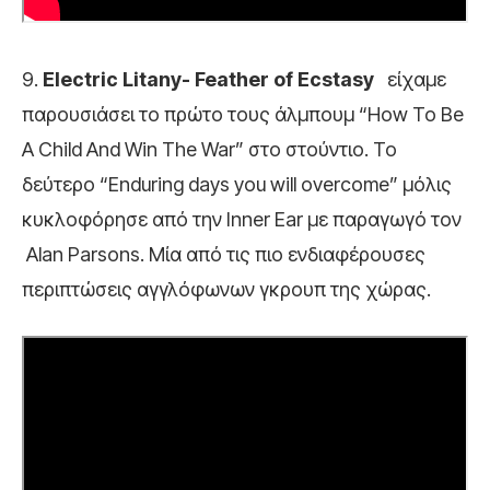
9.
Electric Litany- Feather of Ecstasy
είχαμε
παρουσιάσει το πρώτο τους άλμπουμ “How To Be
A Child And Win The War” στο στούντιο. Το
δεύτερο “Enduring days you will overcome” μόλις
κυκλοφόρησε από την Ιnner Ear με παραγωγό τον
Alan Parsons. Mία από τις πιο ενδιαφέρουσες
περιπτώσεις αγγλόφωνων γκρουπ της χώρας.