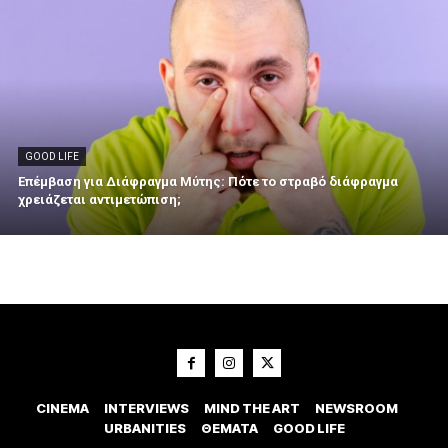
GOOD LIFE
Επέμβαση για Διάφραγμα Μύτης: Πότε το στραβό διάφραγμα
χρειάζεται αντιμετώπιση;
CINEMA
INTERVIEWS
MIND THE ART
NEWSROOM
URBANITIES
ΘΕΜΑΤΑ
GOOD LIFE