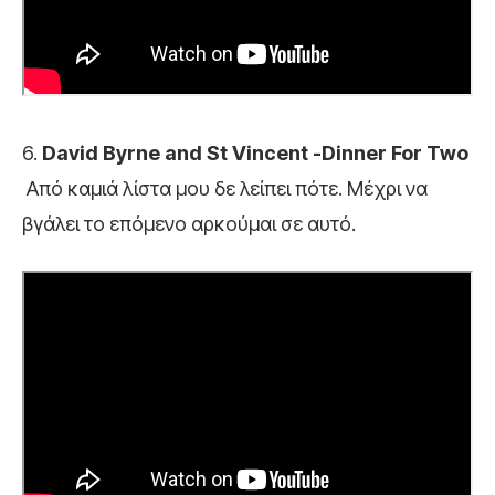
6.
David Byrne and St Vincent -Dinner For Two
Από καμιά λίστα μου δε λείπει πότε. Μέχρι να
βγάλει το επόμενο αρκούμαι σε αυτό.