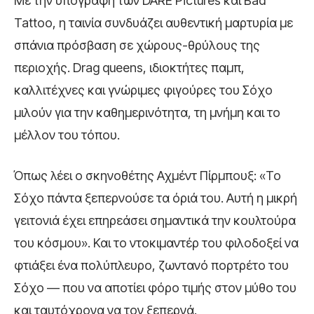
Με την υπογραφή των DARE Pictures και Bad
Tattoo, η ταινία συνδυάζει αυθεντική μαρτυρία με
σπάνια πρόσβαση σε χώρους-θρύλους της
περιοχής. Drag queens, ιδιοκτήτες παμπ,
καλλιτέχνες και γνώριμες φιγούρες του Σόχο
μιλούν για την καθημερινότητα, τη μνήμη και το
μέλλον του τόπου.
Όπως λέει ο σκηνοθέτης Αχμέντ Πίρμπουξ: «Το
Σόχο πάντα ξεπερνούσε τα όριά του. Αυτή η μικρή
γειτονιά έχει επηρεάσει σημαντικά την κουλτούρα
του κόσμου». Και το ντοκιμαντέρ του φιλοδοξεί να
φτιάξει ένα πολύπλευρο, ζωντανό πορτρέτο του
Σόχο — που να αποτίει φόρο τιμής στον μύθο του
και ταυτόχρονα να τον ξεπερνά.