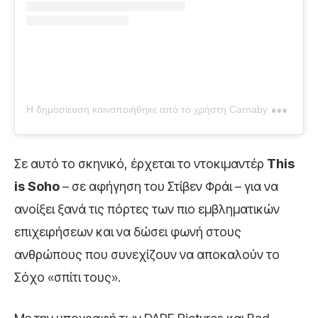
Η
δημοσίευση κοινοποιήθηκε από το χρήστη Carnaby Street and Soho (@thisissoho)
Σε αυτό το σκηνικό, έρχεται το ντοκιμαντέρ
This
is Soho
– σε αφήγηση του Στίβεν Φράι – για να
ανοίξει ξανά τις πόρτες των πιο εμβληματικών
επιχειρήσεων και να δώσει φωνή στους
ανθρώπους που συνεχίζουν να αποκαλούν το
Σόχο «σπίτι τους».