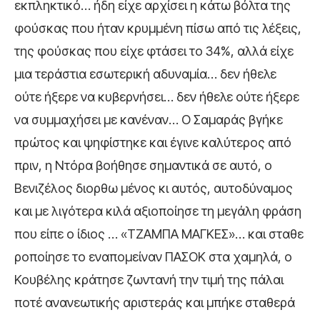
εκπληκτικό… ήδη είχε αρχίσει η κάτω βόλτα της
φούσκας που ήταν κρυμμένη πίσω από τις λέξεις,
της φούσκας που είχε φτάσει το 34%, αλλά είχε
μια τεράστια εσωτερική αδυναμία… δεν ήθελε
ούτε ήξερε να κυβερνήσει… δεν ήθελε ούτε ήξερε
να συμμαχήσει με κανέναν… Ο Σαμαράς βγήκε
πρώτος και ψηφίστηκε και έγινε καλύτερος από
πριν, η Ντόρα βοήθησε σημαντικά σε αυτό, ο
Βενιζέλος διορθω μένος κι αυτός, αυτοδύναμος
και με λιγότερα κιλά αξιοποίησε τη μεγάλη φράση
που είπε ο ίδιος … «ΤΖΑΜΠΑ ΜΑΓΚΕΣ»… και σταθε
ροποίησε το εναπομείναν ΠΑΣΟΚ στα χαμηλά, ο
Κουβέλης κράτησε ζωντανή την τιμή της πάλαι
ποτέ ανανεωτικής αριστεράς και μπήκε σταθερά