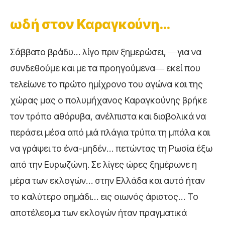
ωδή στον Καραγκούνη…
Σάββατο βράδυ… λίγο πριν ξημερώσει, ―για να
συνδεθούμε και με τα προηγούμενα― εκεί που
τελείωνε το πρώτο ημίχρονο του αγώνα και της
χώρας μας ο πολυμήχανος Καραγκούνης βρήκε
τον τρόπο αθόρυβα, ανέλπιστα και διαβολικά να
περάσει μέσα από μιά πλάγια τρύπα τη μπάλα και
να γράψει το ένα-μηδέν… πετώντας τη Ρωσία έξω
από την Ευρωζώνη. Σε λίγες ώρες ξημέρωνε η
μέρα των εκλογών… στην Ελλάδα και αυτό ήταν
το καλύτερο σημάδι… εις οιωνός άριστος… Το
αποτέλεσμα των εκλογών ήταν πραγματικά