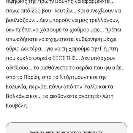
οψηφίας της πρώην Βουλής να εφαρμοστεί…
πάνω από 250 βου- λευτών… Και συνεχίζουν να
βουλιάζουν… Δεν μπορούν να μας τρελλάνουν,
δεν πρέπει να χάσουμε το χιούμορ μας… πρέπει
οπωσδήποτε να σχηματιστεί κυβέρνηση μέχρι
αύριο Δευτέρα… για να τη χαρούμε την Πέμπτη
που κυκλο φορεί ο ΕΞΩΣΤΗΣ… Δεν υπάρχουν
αδιέξοδα… το αισθάνεστε το αεράκι που φυ σάει
από το Παρίσι, από το Ντόρτμουντ και την
Κολωνία, περνάει πάνω από την Ιταλία και τα
Βαλκάνια και… το αισθάνεστε αγαπητέ Φώτη
Κουβέλη;
Ανακαλύψτε περισσότερα άρθρα στα