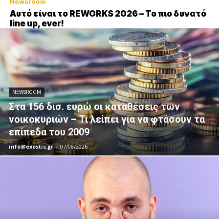
Newsroom
Αυτό είναι το REWORKS 2026 – Το πιο δυνατό
line up, ever!
NEWSROOM
Στα 156 δισ. ευρώ οι καταθέσεις των
νοικοκυριών – Τι λείπει για να φτάσουν τα
επίπεδα του 2009
info@exostis.gr
-
07/08/2026