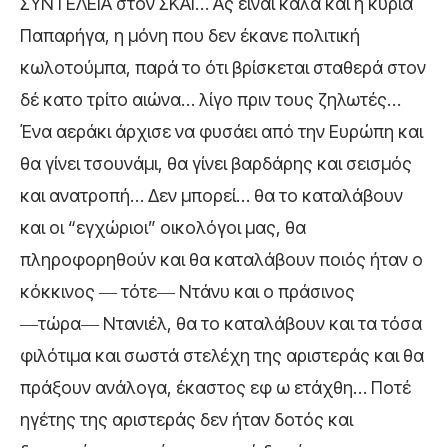
ΣΥΝΤΕΛΕΙΑ στον ΣΚΑΙ… Ας ειναι καλά και η κυρία
Παπαρήγα, η μόνη που δεν έκανε πολιτική
κωλοτούμπα, παρά το ότι βρίσκεται σταθερά στον
δέ κατο τρίτο αιώνα… λίγο πριν τους ζηλωτές…
Ένα αεράκι άρχισε να φυσάει από την Ευρώπη και
θα γίνει τσουνάμι, θα γίνει βαρδάρης και σεισμός
και ανατροπή… Δεν μπορεί… θα το καταλάβουν
και οι “εγχώριοι” οικολόγοι μας, θα
πληροφορηθούν και θα καταλάβουν ποιός ήταν ο
κόκκινος ― τότε― Ντάνυ και ο πράσινος
―τώρα― Ντανιέλ, θα το καταλάβουν και τα τόσα
φιλότιμα και σωστά στελέχη της αριστεράς και θα
πράξουν ανάλογα, έκαστος εφ ω ετάχθη… Ποτέ
ηγέτης της αριστεράς δεν ήταν δοτός και