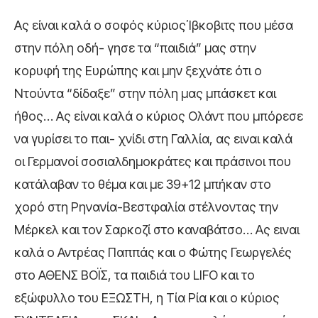
Ας είναι καλά ο σοφός κύριος΄Ιβκοβιτς που μέσα
στην πόλη οδή- γησε τα “παιδιά” μας στην
κορυφή της Ευρώπης και μην ξεχνάτε ότι ο
Ντούντα “δίδαξε” στην πόλη μας μπάσκετ και
ήθος… Ας είναι καλά ο κύριος Ολάντ που μπόρεσε
να γυρίσει το παι- χνίδι στη Γαλλία, ας ειναι καλά
οι Γερμανοί σοσιαλδημοκράτες και πράσινοι που
κατάλαβαν το θέμα και με 39+12 μπήκαν στο
χορό στη Ρηνανία-Βεστφαλία στέλνοντας την
Μέρκελ και τον Σαρκοζί στο καναβάτσο… Ας ειναι
καλά ο Αντρέας Παππάς και ο Φώτης Γεωργελές
στο ΑΘΕΝΣ ΒΟΪΣ, τα παιδιά του LIFO και το
εξώφυλλο του ΕΞΩΣΤΗ, η Τία Ρία και ο κύριος