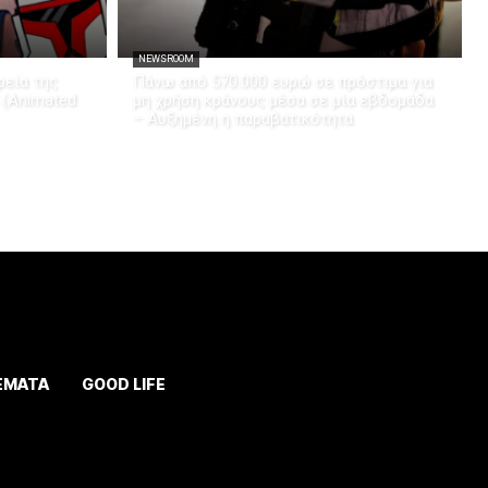
NEWSROOM
εία της
Πάνω από 570.000 ευρώ σε πρόστιμα για
 (Animated
μη χρήση κράνους μέσα σε μία εβδομάδα
– Αυξημένη η παραβατικότητα
ΕΜΑΤΑ
GOOD LIFE