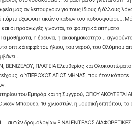
αφεία μας αν λειτουργουν για τους ίδιους ή άλλους λό
ού πάρτυ εξωφοιτητικών οπαδών του ποδοσφαίρου… Μό
 και οι προαγωγές γίνονται, τα φοιτητικά αιτήματα
Τα μαθήματα, η έρευνα, η ακαδημαϊκότητα… αγνοούντα
α οπτικά εφφέ του ήλιου, του νερού, του Ολύμπου απέ
αμβάνει…
 ΒΕΝΙΖΕΛΟΥ, ΠΛΑΤΕΙΑ Ελευθερίας και Ολοκαυτώματο
τείχους, ο ΥΠEΡΟΧΟΣ ΑΓΙΟΣ ΜΗΝΑΣ, που ήταν κάποτε
ων.
στηρίου του Εμπράρ και τη Συγγρού, OΠΟΥ ΑΚΟΥΓΕΤΑΙ 
γκεν Μπάουερ, 16 χιλιοστών, η μουσική επιτόπου, το 
 αυτών δρομολογίων ΕΙΝΑΙ ΕΝΤΕΛΩΣ ΔΙΑΦΟΡΕΤΙΚΕΣ 