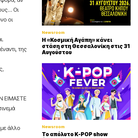
γους… Οι
νο οι
Newsroom
ι.
Η «Κοσμική Αγάπη» κάνει
στάση στη Θεσσαλονίκη στις 31
ναντι, της
Αυγούστου
ς,
ΑΝ ΕΙΜΑΣΤΕ
σινεμά
Newsroom
με άλλο
Το απόλυτο K-POP show