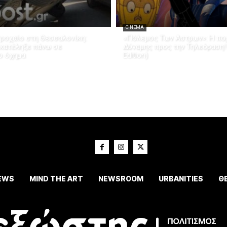
CINEMA
ροχαίο στη Θεσσαλονίκη:
«Πόλεμος Των Άστρων»: Η πορ
 κατέληξε πάνω σε
Δύναμης προς την Τηλεόραση!
ο όχημα
Edition)
EWS
MIND THE ART
NEWSROOM
URBANITIES
Θ