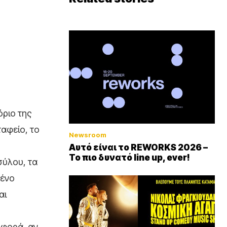
όριο της
αφείο, το
Newsroom
Αυτό είναι το REWORKS 2026 –
Το πιο δυνατό line up, ever!
σύλου, τα
μένο
αι
 φορά, αν