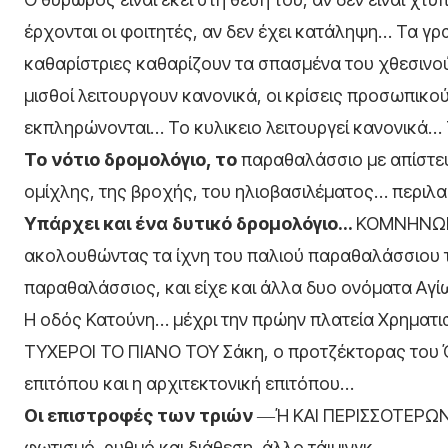
έρχονται οι φοιτητές, αν δεν έχει κατάληψη… Τα γρ
καθαρίστριες καθαρίζουν τα σπασμένα του χθεσιν
μισθοί λειτουργουν κανονικά, οι κρίσεις προσωπικού
εκπληρώνονται… Το κυλικειο λειτουργεί κανονικά… 
Το νότιο δρομολόγιο, το
παραθαλάσσιο με απίστευτ
ομίχλης, της βροχής, του ηλιοβασιλέματος… περιλ
Υπάρχει και ένα δυτικό δρομολόγιο…
ΚΟΜΝΗΝΩΝ,
ακολουθώντας τα ίχνη του παλιού παραθαλάσσιου 
παραθαλάσσιος, και είχε και άλλα δυο ονόματα Αγί
Η οδός Κατούνη… μέχρι την πρώην πλατεία Χρηματι
ΤΥΧΕΡΟΙ ΤΟ ΠΙΑΝΟ ΤΟΥ Σάκη, ο προτζέκτορας του Όι
επιτόπου και η αρχιτεκτονική επιτόπου…
Οι επιστροφές των τριών
―Ή ΚΑΙ ΠΕΡΙΣΣΟΤΕΡΩΝ―
φωτισμό, ρυθμό και διάθεση, άλλο τάιμινγκ…