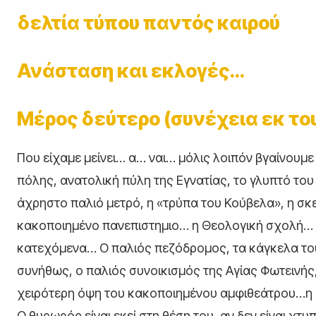
δελτία τύπου παντός καιρού
Ανάσταση και εκλογές…
Μέρος δεύτερο (συνέχεια εκ το
Που είχαμε μείνει… α… ναι… μόλις λοιπόν βγαίνουμε 
πόλης, ανατολική πύλη της Εγνατίας, το γλυπτό το
άχρηστο παλιό μετρό, η «τρύπα του Κούβελα», η σ
κακοποιημένο πανεπιστημιο… η Θεολογική σχολή… θ
κατεχόμενα… Ο παλιός πεζόδρομος, τα κάγκελα του 
συνήθως, ο παλιός συνοικισμός της Αγίας Φωτεινής,
χειρότερη όψη του κακοποιημένου αμφιθεάτρου…η κ
Ο θυρωρός είναι εκεί στη θέση του, αν δεν είναι χτ