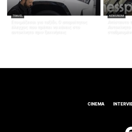
TRAVEL
NEWSROOM
Ετοιμάζεσαι για ταξίδι; Ο απαραίτητος
Απίστευτο τ
έλεγχος που πρέπει να κάνεις στο
Αυτοκίνητο
αυτοκίνητο πριν ξεκινήσεις
σταθμευμέν
CINEMA
INTERVI