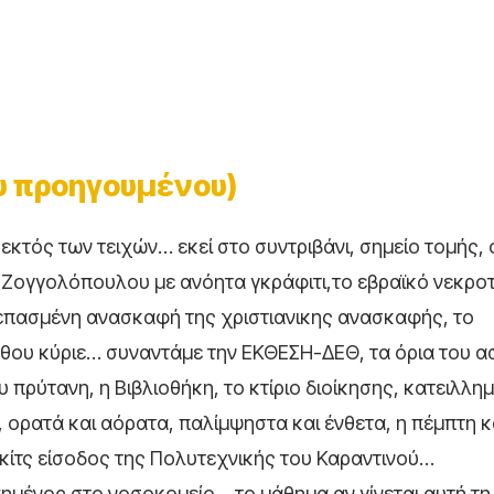
υ προηγουμένου)
εκτός των τειχών… εκεί στο συντριβάνι, σημείο τομής, 
υ Ζογγολόπουλου με ανόητα γκράφιτι,το εβραϊκό νεκροτ
κεπασμένη ανασκαφή της χριστιανικης ανασκαφής, το
ου κύριε… συναντάμε την ΕΚΘΕΣΗ-ΔΕΘ, τα όρια του α
πρύτανη, η Βιβλιοθήκη, το κτίριο διοίκησης, κατειλλη
 ορατά και αόρατα, παλίμψηστα και ένθετα, η πέμπτη κ
ίτς είσοδος της Πολυτεχνικής του Καραντινού…
υπημένος στο νοσοκομείο… το μάθημα αν γίνεται αυτή τη