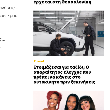
έρχεται στη Θεσσαλονίκη
λανήσεις…
έσεις μου
ας…
-
Travel
Ετοιμάζεσαι για ταξίδι; Ο
απαραίτητος έλεγχος που
πρέπει να κάνεις στο
αυτοκίνητο πριν ξεκινήσεις