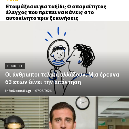
Ετοιμάζεσαι για ταξίδι; Ο απαραίτητος
έλεγχος που πρέπει να κάνεις στο
αυτοκίνητο πριν ξεκινήσεις
GOOD LIFE
Οι άνθρωποι τελικά αλλάζουν; Μια έρευνα
63 ετών δίνει την απάντηση
info@exostis.gr
-
07/08/2026