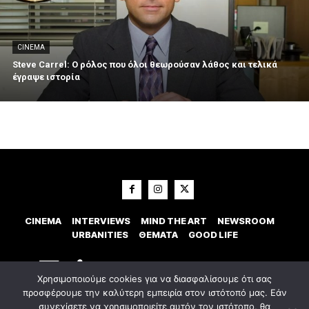
CINEMA
Steve Carrel: Ο ρόλος που όλοι θεωρούσαν λάθος και τελικά
έγραψε ιστορία
CINEMA
INTERVIEWS
MIND THE ART
NEWSROOM
URBANITIES
ΘΕΜΑΤΑ
GOOD LIFE
Χρησιμοποιούμε cookies για να διασφαλίσουμε ότι σας
προσφέρουμε την καλύτερη εμπειρία στον ιστότοπό μας. Εάν
συνεχίσετε να χρησιμοποιείτε αυτόν τον ιστότοπο, θα