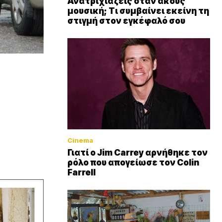
Ανατριχιάζεις όταν ακούς
μουσική; Τι συμβαίνει εκείνη τη
στιγμή στον εγκέφαλό σου
Cinema
Γιατί ο Jim Carrey αρνήθηκε τον
ρόλο που απογείωσε τον Colin
Farrell