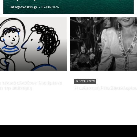
info@exostis.gr
-
07/08/2026
 τελικά αλλάζουν; Μια έρευνα
DID YOU KNOW
ει την απάντηση
Η αυθεντική Ρίτα Σακελλαρίου