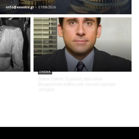
info@exostis.gr
-
07/08/2026
CINEMA
Steve Carrel: Ο ρόλος που όλοι
θεωρούσαν λάθος και τελικά έγραψε
ιστορία