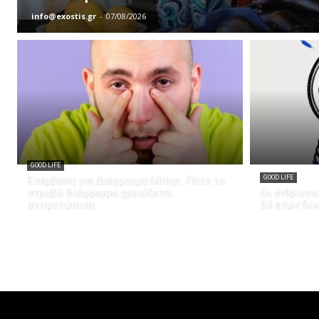
info@exostis.gr
-
07/08/2026
GOOD LIFE
Επέμβαση για Διάφραγμα Μύτης: Πότε το
GOOD LIFE
στραβό διάφραγμα χρειάζεται
Οι άνθρωποι
αντιμετώπιση;
63 ετών δίν