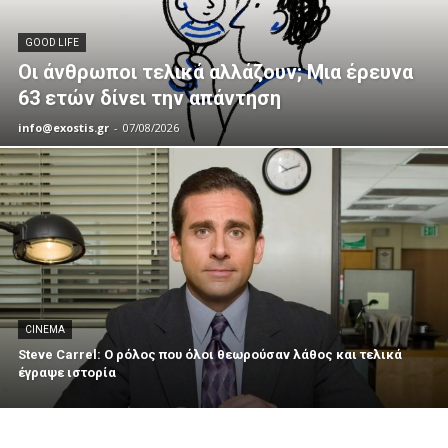
GOOD LIFE
Οι άνθρωποι τελικά αλλάζουν; Μια έρευνα
63 ετών δίνει την απάντηση
info@exostis.gr
-
07/08/2026
CINEMA
Steve Carrel: Ο ρόλος που όλοι θεωρούσαν λάθος και τελικά
έγραψε ιστορία