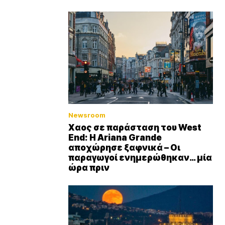
Newsroom
Xαος σε παράσταση του West
End: Η Αriana Grande
αποχώρησε ξαφνικά – Οι
παραγωγοί ενημερώθηκαν… μία
ώρα πριν