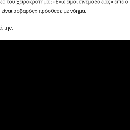
ό του χειροκρότημα : «Εγώ είμαι σινεμαδάκιας» είπε ο
ά είναι σοβαρός» πρόσθεσε με νόημα.
ά της.