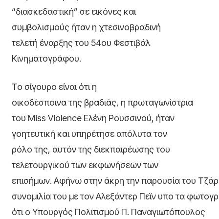
“διασκεδαστική” σε εικόνες και
συμβολισμούς ήταν η χτεσινοβραδινή
τελετή έναρξης του 54ου Φεστιβάλ
Κινηματογράφου.
Το σίγουρο είναι ότι η
οικοδέσποινα της βραδιάς, η πρωταγωνίστρια
του Miss Violence Ελένη Ρουσσινού, ήταν
γοητευτική και υπηρέτησε απόλυτα τον
ρόλο της, αυτόν της διεκπαιρέωσης του
τελετουργικού των εκφωνήσεων των
επισήμων. Αφήνω στην άκρη την παρουσία του Τζάρμ
συνομιλία του με τον Αλεξάντερ Πεϊν υπο τα φωτογ
ότι ο Υπουργός Πολιτισμού Π. Παναγιωτόπουλος