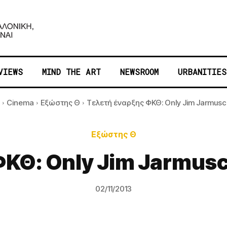
VIEWS
MIND THE ART
NEWSROOM
URBANITIES
Cinema
Εξώστης Θ
Τελετή έναρξης ΦΚΘ: Only Jim Jarmusch l
Εξώστης Θ
Θ: Only Jim Jarmusch 
02/11/2013