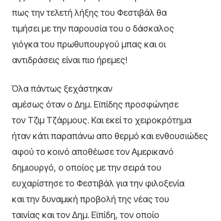
πως την τελετή λήξης του Φεστιβάλ θα
τιμήσει με την παρουσία του ο δάσκαλος
γιόγκα του πρωθυπουργού μπας και οι
αντιδράσεις είναι πιο ήρεμες!
Όλα πάντως ξεχάστηκαν
αμέσως όταν ο Δημ. Εϊπίδης προσφώνησε
τον Τζιμ Τζάρμους. Και εκεί το χειροκρότημα
ήταν κάτι παραπάνω απο θερμό και ενθουσιώδες
αφού το κοινό αποθέωσε τον Αμερικανό
δημιουργό, ο οποίος με την σειρά του
ευχαρίστησε το Φεστιβάλ για την φιλοξενία
και την δυναμική προβολή της νέας του
ταινίας και τον Δημ. Εϊπίδη, τον οποίο