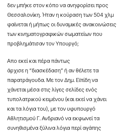
δεν μπήκε στον κόπο να ανηφορίσει προς
Θεσσαλονίκη. Ήταν η κούραση των 504 χλμ
φαίνεται ή μήπως οι δυναμικές ανακοινώσεις
των κινηματογραφικών σωματείων που
προβλημάτισαν τον Υπουργό;
Απο εκεί και πέρα πάντως
άρχισε η “διασκέδαση” ή αν θέλετε τα
παρατράγουδα. Με τον Δημ. Εϊπίδη να
χάνεται μέσα στις λίγες σελίδες ενός
τυπολατρικού κειμένου (και εκεί να χάνει
και τα λόγια του), με τον υφυπουργό
Αθλητισμού Γ. Ανδριανό να εκφωνεί τα
συνηθισμένα ξύλινα λόγια περί αγάπης