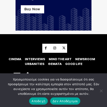
CINEMA
INTERVIEWS
MIND THE ART
NEWSROOM
URBANITIES
ΘΕΜΑΤΑ
GOOD LIFE
Χρησιμοποιούμε cookies για να διασφαλίσουμε ότι σας
προσφέρουμε την καλύτερη εμπειρία στον ιστότοπό μας. Εάν
συνεχίσετε να χρησιμοποιείτε αυτόν τον ιστότοπο, θα
υποθέσουμε ότι είστε ευχαριστημένοι με αυτόν.
© 2023 Εxostispress - All right reserved. Κατασκευή Ιστοσελίδας
idees
digital agency
Αποδοχή
Δεν Αποδέχομαι
Οροι χρήσης