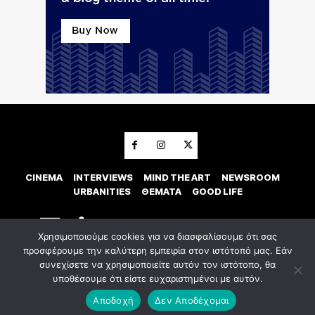
CINEMA
INTERVIEWS
MIND THE ART
NEWSROOM
URBANITIES
ΘΕΜΑΤΑ
GOOD LIFE
Χρησιμοποιούμε cookies για να διασφαλίσουμε ότι σας
προσφέρουμε την καλύτερη εμπειρία στον ιστότοπό μας. Εάν
συνεχίσετε να χρησιμοποιείτε αυτόν τον ιστότοπο, θα
υποθέσουμε ότι είστε ευχαριστημένοι με αυτόν.
© 2023 Εxostispress - All right reserved. Κατασκευή Ιστοσελίδας
idees
digital agency
Αποδοχή
Δεν Αποδέχομαι
Οροι χρήσης