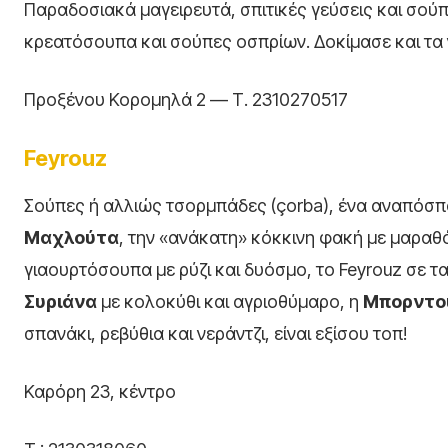
Παραδοσιακά μαγειρευτά, σπιτικές γεύσεις και σο
κρεατόσουπα και σούπες οσπρίων. Δοκίμασε και τα 
Προξένου Κορομηλά 2 — Τ. 2310270517
Feyrouz
Σούπες ή αλλιώς τσορμπάδες (çorba), ένα αναπόσπα
Μαχλούτα
, την «ανάκατη» κόκκινη φακή με μαραθ
γιαουρτόσουπα με ρύζι και δυόσμο, το Feyrouz σε τα
Συριάνα
με κολοκύθι και αγριοθύμαρο, η
Μπορντο
σπανάκι, ρεβύθια και νεράντζι, είναι εξίσου τοπ!
Καρόρη 23, κέντρο