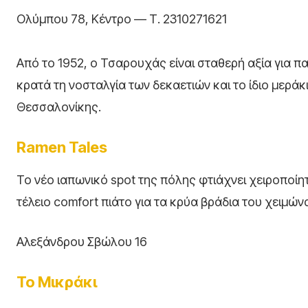
Ολύμπου 78, Κέντρο — Τ. 2310271621
Από το 1952, ο Τσαρουχάς είναι σταθερή αξία για π
κρατά τη νοσταλγία των δεκαετιών και το ίδιο μεράκ
Θεσσαλονίκης.
Ramen Tales
Το νέο ιαπωνικό spot της πόλης φτιάχνει χειροποίητ
τέλειο comfort πιάτο για τα κρύα βράδια του χειμών
Αλεξάνδρου Σβώλου 16
Το Μικράκι