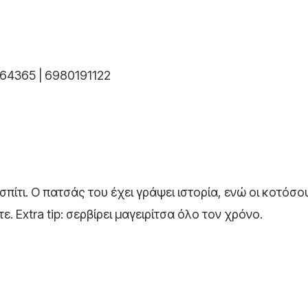
64365 | 6980191122
πίτι. Ο πατσάς του έχει γράψει ιστορία, ενώ οι κοτόσου
. Extra tip: σερβίρει μαγειρίτσα όλο τον χρόνο.