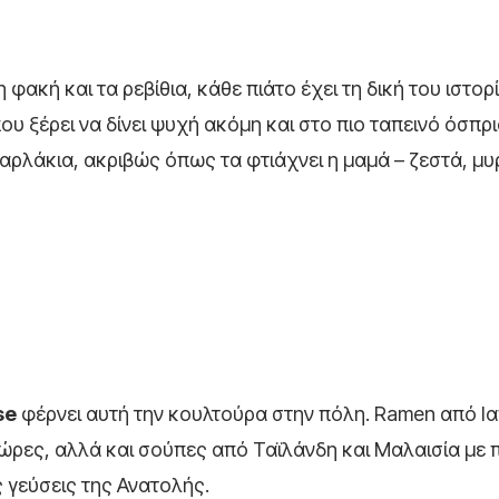
κή και τα ρεβίθια, κάθε πιάτο έχει τη δική του ιστορί
 ξέρει να δίνει ψυχή ακόμη και στο πιο ταπεινό όσπριο
αρλάκια, ακριβώς όπως τα φτιάχνει η μαμά – ζεστά, μ
se
φέρνει αυτή την κουλτούρα στην πόλη. Ramen από Ια
4 ώρες, αλλά και σούπες από Ταϊλάνδη και Μαλαισία με
ς γεύσεις της Ανατολής.