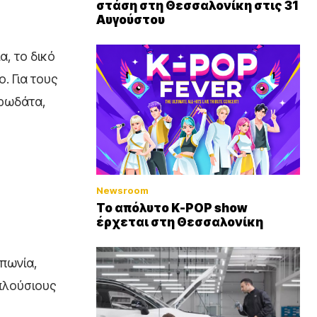
στάση στη Θεσσαλονίκη στις 31
Αυγούστου
α, το δικό
. Για τους
υρωδάτα,
Newsroom
Το απόλυτο K-POP show
έρχεται στη Θεσσαλονίκη
πωνία,
 πλούσιους