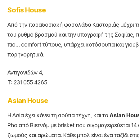
Sofis House
Από την παραδοσιακή φασολάδα Καστοριάς μέχρι τη φα
του ρυθμό βρασμού και την υπογραφή της Σοφίας, που
πιο… comfort τύπους, υπάρχει κοτόσουπα και γιουβ
παρηγορητικά.
Αντιγονιδών 4,
Τ: 231 055 4265
Asian House
Η Ασία έχει κάνει τη σούπα τέχνη, και το
Asian Hou
Pho από Βιετνάμ με brisket που σιγομαγειρεύεται 1
ζωμούς και αρώματα. Κάθε μπολ είναι ένα ταξίδι στι