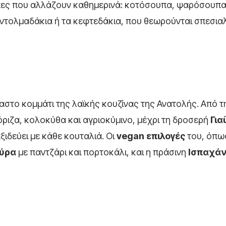
ύπες που αλλάζουν καθημερινά: κοτόσουπα, ψαρόσουπα
ντολμαδάκια ή τα κεφτεδάκια, που θεωρούνται σπεσιαλ
στο κομμάτι της λαϊκής κουζίνας της Ανατολής. Από τ
όριζα, κολοκύθα και αγριοκύμινο, μέχρι τη δροσερή
Για
ξιδεύει με κάθε κουταλιά. Οι
vegan επιλογές
του, όπω
ύρα
με παντζάρι και πορτοκάλι, και η πράσινη
Ισπαχά