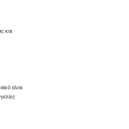
ς και
αϊκό είναι
γγελίες