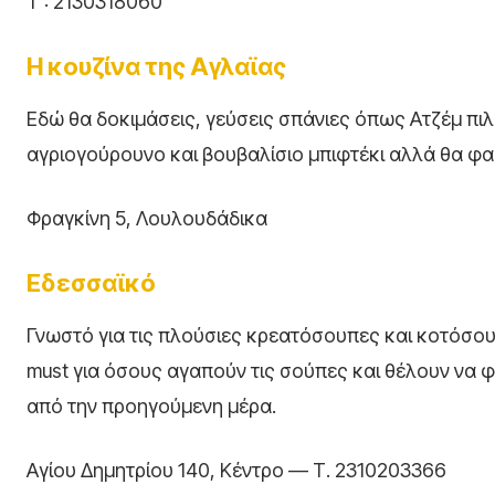
T : 2130318060
H κουζίνα της Αγλαϊας
Εδώ θα δοκιμάσεις, γεύσεις σπάνιες όπως Ατζέμ πι
αγριογούρουνο και βουβαλίσιο μπιφτέκι αλλά θα φας
Φραγκίνη 5, Λουλουδάδικα
Εδεσσαϊκό
Γνωστό για τις πλούσιες κρεατόσουπες και κοτόσουπ
must για όσους αγαπούν τις σούπες και θέλουν να 
από την προηγούμενη μέρα.
Αγίου Δημητρίου 140, Κέντρο — Τ. 2310203366