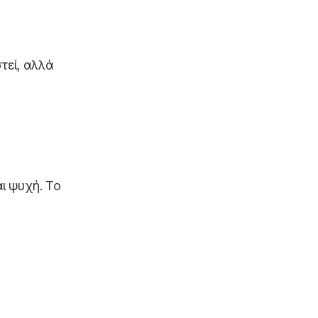
τεί, αλλά
αι ψυχή. Το