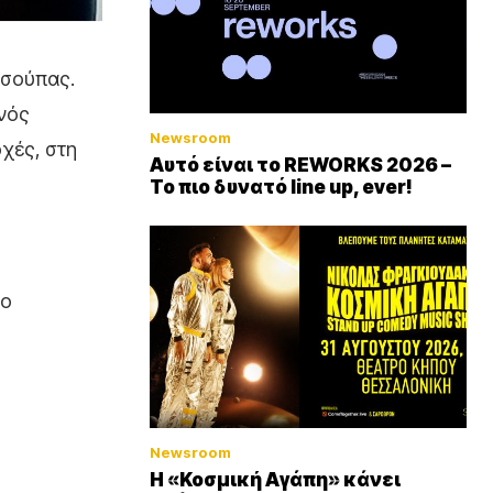
 σούπας.
ενός
Newsroom
οχές, στη
Αυτό είναι το REWORKS 2026 –
Το πιο δυνατό line up, ever!
κο
Newsroom
Η «Κοσμική Αγάπη» κάνει