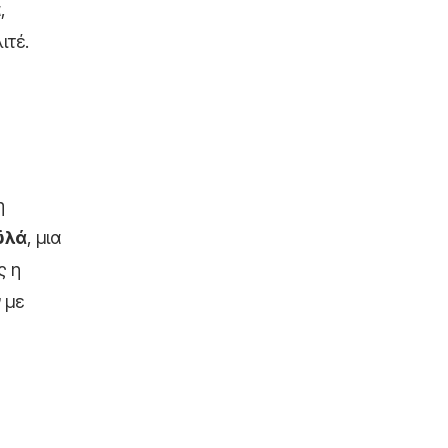
,
ιτέ.
η
ϋλά
, μια
ς η
ν
με