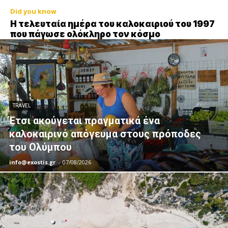
Did you know
Η τελευταία ημέρα του καλοκαιριού του 1997
που πάγωσε ολόκληρο τον κόσμο
TRAVEL
Έτσι ακούγεται πραγματικά ένα
καλοκαιρινό απόγευμα στους πρόποδες
του Ολύμπου
info@exostis.gr
-
07/08/2026