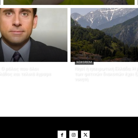
NEWSROOM
: Ο ρόλος που όλοι
Νησί ή ηπειρωτική Ελλάδα; Η 
άθος και τελικά έγραψε
των φετινών διακοπών έχει 
νικητή