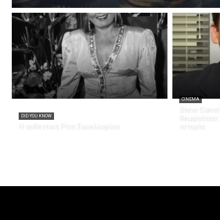
CINEMA
Steve Carrel
DID YOU KNOW
θεωρούσαν λ
Η αυθεντική Ρίτα Σακελλαρίου
ιστορία