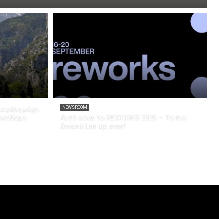
μεγάλη μάχη
NEWSROOM
ξεκάθαρο
Αυτό είναι το REWORKS 2026 – Το πιο
δυνατό line up, ever!