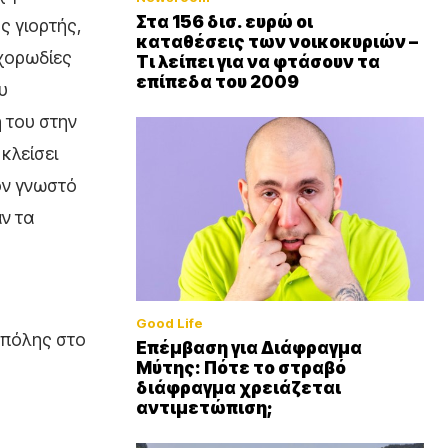
Στα 156 δισ. ευρώ οι
ς γιορτής,
καταθέσεις των νοικοκυριών –
 χορωδίες
Τι λείπει για να φτάσουν τα
επίπεδα του 2009
υ
 του στην
κλείσει
ον γνωστό
ν τα
Good Life
 πόλης στο
Επέμβαση για Διάφραγμα
Μύτης: Πότε το στραβό
διάφραγμα χρειάζεται
αντιμετώπιση;