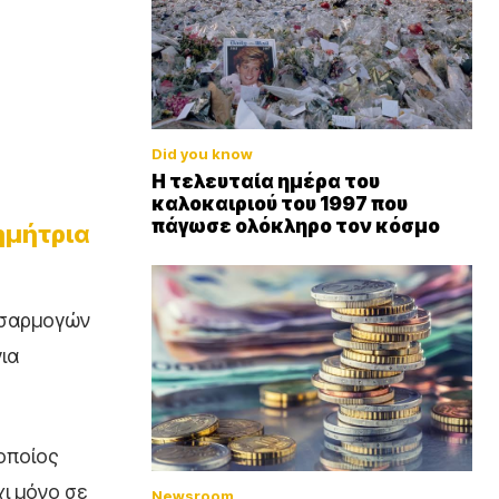
Did you know
Η τελευταία ημέρα του
καλοκαιριού του 1997 που
πάγωσε ολόκληρο τον κόσμο
ημήτρια
ροσαρμογών
ια
οποίος
χι μόνο σε
Newsroom