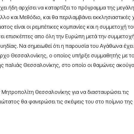
ει ήδη αρχίσει να καταρτίζει το πρόγραμμα της μεγάλη
λλο και Μεθόδιο, και θα περιλαμβάνει εκκλησιαστικές
τος είναι οι ρεμπέτικες κομπανίες και η συμμετοχή το
ι επισκέπτες απο όλη την Ευρώπη μετά την συμμετοχή
υηδίας. Να σημειωθεί ότι η παρουσία του Αγάθωνα έχει 
αρχο Θεσσαλονίκης, ο οποίος υπήρξε συμμαθητής με τ
ης παλιάς Θεσσαλονίκης, στο οποίο οι θαμώνες ακούγα
 Μητροπολίτη Θεσσαλονίκης για να διασταυρώσει τις
τατος θα φανερώσει τις σκέψεις του στο ποίμνιο της