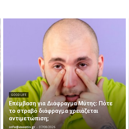
GOOD LIFE
Επέμβαση για Διάφραγμα Μύτης: Πότε
το στραβό διάφραγμα χρειάζεται
αντιμετώπιση;
info@exostis.gr
-
07/08/2026