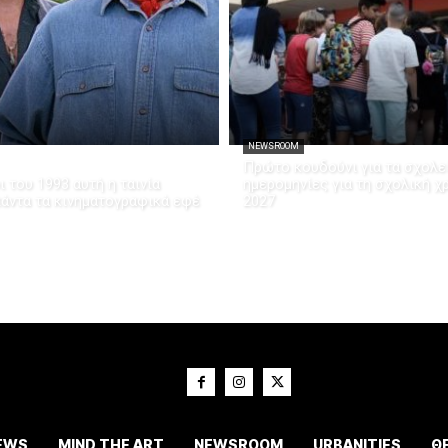
NEWSROOM
Πρώτο κουδούνι για τα σχολεί
 του 1993 αυτή η ταινία
ημερομηνίες για τη σχολική χ
πάντα τα κινηματογραφικά εφέ
2027
EWS
MIND THE ART
NEWSROOM
URBANITIES
Θ