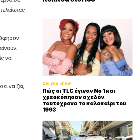
ατελείωτες
 άφησαν
είνουν.
ίς να
Did you know
ει να ζει,
Πώς οι TLC έγιναν Νο 1 και
χρεοκόπησαν σχεδόν
ταυτόχρονα το καλοκαίρι του
1993