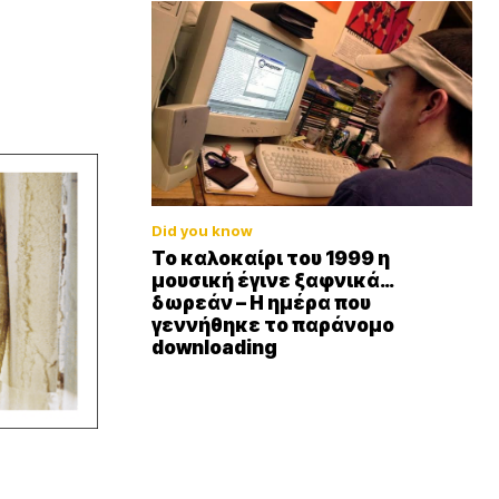
Did you know
Το καλοκαίρι του 1999 η
μουσική έγινε ξαφνικά…
δωρεάν – Η ημέρα που
γεννήθηκε το παράνομο
downloading