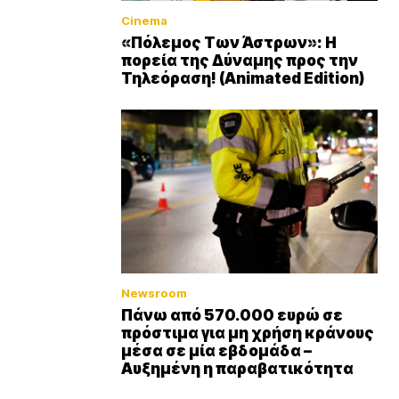
Cinema
«Πόλεμος Των Άστρων»: Η
πορεία της Δύναμης προς την
Τηλεόραση! (Animated Edition)
Newsroom
Πάνω από 570.000 ευρώ σε
πρόστιμα για μη χρήση κράνους
μέσα σε μία εβδομάδα –
Αυξημένη η παραβατικότητα