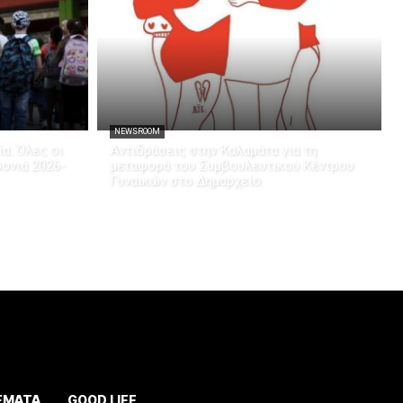
NEWSROOM
α: Όλες οι
Αντιδράσεις στην Καλαμάτα για τη
ρονιά 2026-
μεταφορά του Συμβουλευτικού Κέντρου
Γυναικών στο Δημαρχείο
ΕΜΑΤΑ
GOOD LIFE