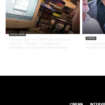
DID YOU KNOW
Το καλοκαίρι του 1999 η μουσική έγινε
CINEMA
ξαφνικά… δωρεάν – Η ημέρα που
Το καλοκαίρι
γεννήθηκε το παράνομο downloading
άλλαξε για 
CINEMA
INTERVI