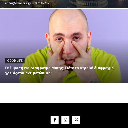
info@exostis.gr
-
07/08/2026
GOOD LIFE
Επέμβαση για Διάφραγμα Μύτης: Πότε το στραβό διάφραγμα
χρειάζεται αντιμετώπιση;