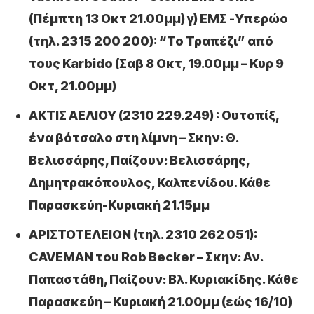
(Πέμπτη 13 Οκτ 21.00μμ) γ) ΕΜΣ -Υπερώο
(τηλ. 2315 200 200): “Το Τραπέζι” από
τους Karbido (Σαβ 8 Οκτ, 19.00μμ – Κυρ 9
Οκτ, 21.00μμ)
ΑΚΤΙΣ ΑΕΛΙΟΥ (2310 229.249) : Ουτοπίξ,
ένα βότσαλο στη λίμνη – Σκην: Θ.
Βελισσάρης, Παίζουν: Βελισσάρης,
Δημητρακόπουλος, Καλπενίδου. Κάθε
Παρασκεύη-Κυριακή 21.15μμ
ΑΡΙΣΤΟΤΕΛΕΙΟΝ (τηλ. 2310 262 051):
CAVEMAN του Rob Becker – Σκην: Αν.
Παπαστάθη, Παίζουν: Βλ. Κυριακίδης. Κάθε
Παρασκεύη – Κυριακή 21.00μμ (εώς 16/10)