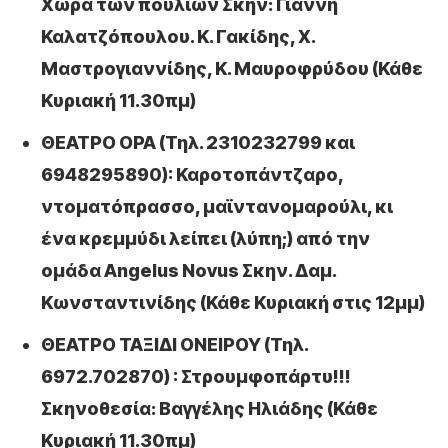
Χώρα των πουλιών Σκην: Γιάννη
Καλατζόπουλου. Κ. Γακίδης, Χ.
Μαστρογιαννίδης, Κ. Μαυροφρύδου (Κάθε
Κυριακή 11.30πμ)
ΘΕΑΤΡΟ ΟΡΑ (Τηλ. 2310232799 και
6948295890): Καροτοπάντζαρο,
ντοματόπρασσο, μαϊντανομαρούλι, κι
ένα κρεμμύδι λείπει (λύπη;) από την
ομάδα Angelus Novus Σκην. Δαμ.
Κωνσταντινίδης (Κάθε Κυριακή στις 12μμ)
ΘΕΑΤΡΟ ΤΑΞΙΔΙ ΟΝΕΙΡΟΥ (Τηλ.
6972.702870) : Στρουμφοπάρτυ!!!
Σκηνοθεσία: Βαγγέλης Ηλιάδης (Κάθε
Κυριακή 11.30πμ)