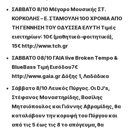
ΣΑΒΒΑΤΟ 8/10 Μέγαρο Μουσικής ΣΤ.
ΚΟΡΚΟΛΗΣ – Ε. ΣΤΑΜΟΥΛΗ 100 ΧΡΟΝΙΑ ΑΠΟ
ΤΗ ΓΕΝΝΗΣΗ ΤΟΥ ΟΔΥΣΣΕΑ ΕΛΥΤΗ Τιμές
εισιτηρίων: 10€ (μαθητικά-φοιτητικά),
15€ http://www.tch.gr
ΣΑΒΒΑΤΟ 08/10 ΓΑΙΑ live Broken Tempo &
BlueBass Τιμή Εισόδου7€
http://www.gaia.gr Δόξης 1, Λαδάδικα
Σάββατο 8/10 Λευκός Πύργος. Οι DJ’s,
Στέφανος Μοναστηρίδης, Βασίλης
Μητσιόπουλος και Γιάννης Αβραμίδης, θα
καταλάβουν την κορυφή του Πύργου και
από τις 5 έως τις 8 το απόγευμα, θα