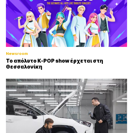
Newsroom
Το απόλυτο K-POP show έρχεται στη
Θεσσαλονίκη