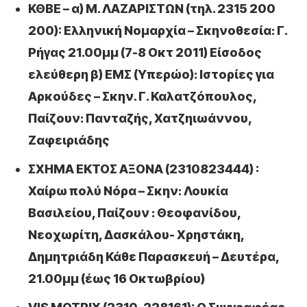
ΚΘΒΕ – α) Μ. ΛΑΖΑΡΙΣΤΩΝ (τηλ. 2315 200
200): Ελληνική Νομαρχία – Σκηνοθεσία: Γ.
Ρήγας 21.00μμ (7-8 Οκτ 2011) Είσοδος
ελεύθερη β) ΕΜΣ (Υπερώο): Ιστορίες για
Αρκούδες – Σκην. Γ. Καλατζόπουλος,
Παίζουν: Πανταζής, Χατζηιωάννου,
Ζαφειριάδης
ΣΧΗΜΑ ΕΚΤΟΣ ΑΞΟΝΑ (2310823444) :
Χαίρω πολύ Νόρα – Σκην: Λουκία
Βασιλείου, Παίζουν : Θεοφανίδου,
Νεοχωρίτη, Δασκάλου- Χρηστάκη,
Δημητριάδη Κάθε Παρασκευή – Δευτέρα,
21.00μμ (έως 16 Οκτωβρίου)