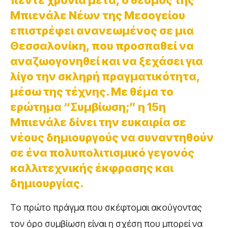
πέντε χρόνια μετά, ο θεσμός της
Μπιενάλε Νέων της Μεσογείου
επιστρέφει ανανεωμένος σε μια
Θεσσαλονίκη, που προσπαθεί να
αναζωογονηθεί και να ξεχάσει για
λίγο την σκληρή πραγματικότητα,
μέσω της τέχνης. Με θέμα το
ερώτημα “Συμβίωση;” η 15η
Μπιενάλε δίνει την ευκαιρία σε
νέους δημιουργούς να συναντηθούν
σε ένα πολυπολιτισμικό γεγονός
καλλιτεχνικής έκφρασης και
δημιουργίας.
Το πρώτο πράγμα που σκέφτομαι ακούγοντας
τον όρο συμβίωση είναι η σχέση που μπορεί να