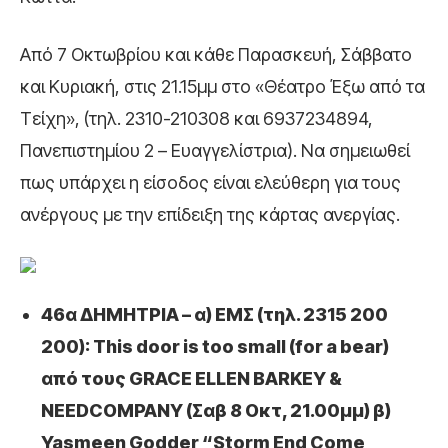
Από 7 Οκτωβρίου και κάθε Παρασκευή, Σάββατο
και Κυριακή, στις 21.15μμ στο «Θέατρο Έξω από τα
Τείχη», (τηλ. 2310-210308 και 6937234894,
Πανεπιστημίου 2 – Ευαγγελίστρια). Να σημειωθεί
πως υπάρχει η είσοδος είναι ελεύθερη για τους
ανέργους με την επίδειξη της κάρτας ανεργίας.
46α ΔΗΜΗΤΡΙΑ – α) ΕΜΣ (τηλ. 2315 200
200): This door is too small (for a bear)
από τους GRACE ELLEN BARKEY &
NEEDCOMPANY (Σαβ 8 Οκτ, 21.00μμ) β)
Yasmeen Godder “Storm End Come