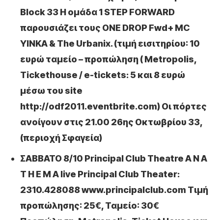
Block 33 Η ομάδα 1 STEP FORWARD
παρουσιάζει τους ONE DROP Fwd+ MC
YINKA & The Urbanix. (τιμή εισιτηρίου: 10
ευρώ ταμείο – προπώληση ( Metropolis,
Tickethouse / e-tickets: 5 και 8 ευρώ
μέσω του site
http://odf2011.eventbrite.com) Οι πόρτες
ανοίγουν στις 21.00 26ης Οκτωβρίου 33,
(περιοχή Σφαγεία)
ΣΑΒΒΑΤΟ 8/10 Principal Club Theatre A N A
T H E M A live Principal Club Theater:
2310.428088 www.principalclub.com Τιμή
προπώλησης: 25€, Ταμείο: 30€