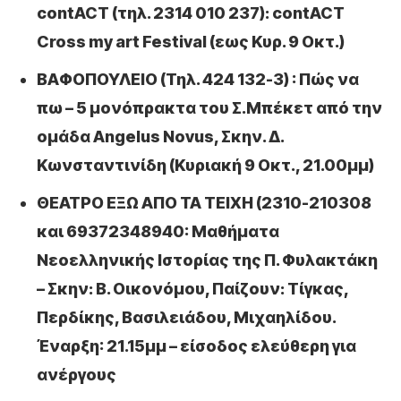
contACT (τηλ. 2314 010 237): contACT
Cross my art Festival (εως Κυρ. 9 Οκτ.)
ΒΑΦΟΠΟΥΛΕΙΟ (Τηλ. 424 132-3) : Πώς να
πω – 5 μονόπρακτα του Σ.Μπέκετ από την
ομάδα Angelus Novus, Σκην. Δ.
Κωνσταντινίδη (Κυριακή 9 Οκτ., 21.00μμ)
ΘΕΑΤΡΟ ΕΞΩ ΑΠΟ ΤΑ ΤΕΙΧΗ (2310-210308
και 69372348940: Μαθήματα
Νεοελληνικής Ιστορίας της Π. Φυλακτάκη
– Σκην: Β. Οικονόμου, Παίζουν: Τίγκας,
Περδίκης, Βασιλειάδου, Μιχαηλίδου.
Έναρξη: 21.15μμ – είσοδος ελεύθερη για
ανέργους