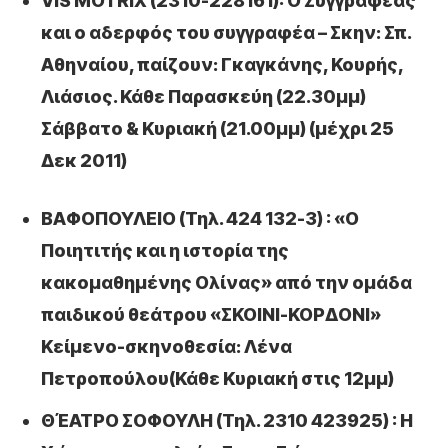
VIS MOTRIX (2310-228161): Ο Συγγραφέας
και ο αδερφός του συγγραφέα – Σκην: Σπ.
Αθηναίου, παίζουν: Γκαγκάνης, Κουρής,
Λιάσιος. Κάθε Παρασκεύη (22.30μμ)
Σάββατο & Κυριακή (21.00μμ) (μέχρι 25
Δεκ 2011)
ΒΑΦΟΠΟΥΛΕΙΟ (Τηλ. 424 132-3) : «Ο
Ποιητιτής και η ιστορία της
κακομαθημένης Ολίνας» από την ομάδα
παιδικού θεάτρου «ΣΚΟΙΝΙ-ΚΟΡΔΟΝΙ»
Κείμενο-σκηνοθεσία: Λένα
Πετροπούλου(Κάθε Κυριακή στις 12μμ)
ΘΈΑΤΡΟ ΣΟΦΟΥΛΗ (Τηλ. 2310 423925) : Η