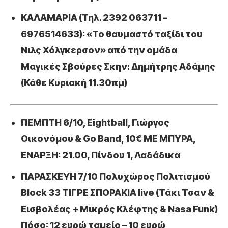
ΚΑΛΑΜΑΡΙΑ (Τηλ. 2392 063711 –
6976514633): «Το θαυμαστό ταξίδι του
Νιλς Χόλγκερσον» από την ομάδα
Μαγικές Σβούρες Σκην: Δημήτρης Αδάμης
(Κάθε Κυριακή 11.30πμ)
ΠΕΜΠΤΗ 6/10, Eightball, Γιώργος
Οικονόμου & Go Band, 10€ ΜΕ ΜΠΥΡΑ,
ΕΝΑΡΞΗ: 21.00, Πίνδου 1, Λαδάδικα
ΠΑΡΑΣΚΕΥΗ 7/10 Πολυχώρος Πολιτισμού
Block 33 ΤΙΓΡΕ ΣΠΟΡΑΚΙΑ live (Τάκι Τσαν &
Εισβολέας + Μικρός Κλέφτης & Nasa Funk)
Πόσο: 12 ευρώ ταμείο – 10 ευρώ