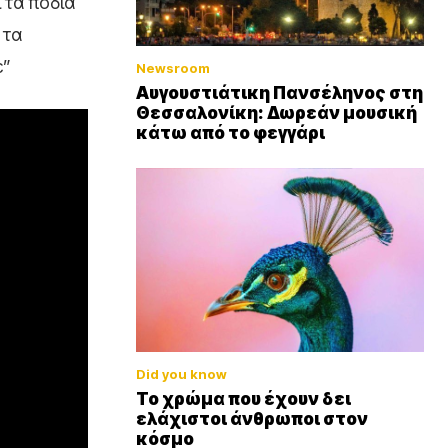
ι τα πόδια
 τα
ε”
Newsroom
Αυγουστιάτικη Πανσέληνος στη
Θεσσαλονίκη: Δωρεάν μουσική
κάτω από το φεγγάρι
Did you know
Το χρώμα που έχουν δει
ελάχιστοι άνθρωποι στον
κόσμο