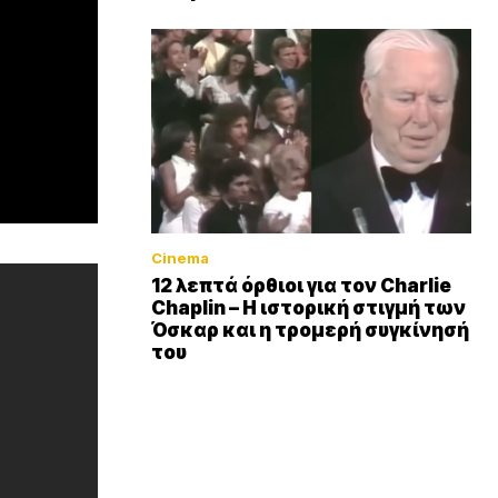
Cinema
12 λεπτά όρθιοι για τον Charlie
Chaplin – Η ιστορική στιγμή των
Όσκαρ και η τρομερή συγκίνησή
του