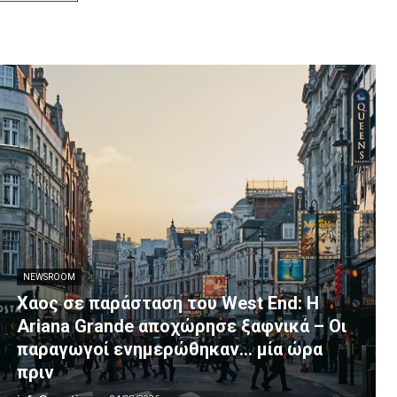
NEWSROOM
Xαος σε παράσταση του West End: Η
Αriana Grande αποχώρησε ξαφνικά – Οι
παραγωγοί ενημερώθηκαν… μία ώρα
πριν