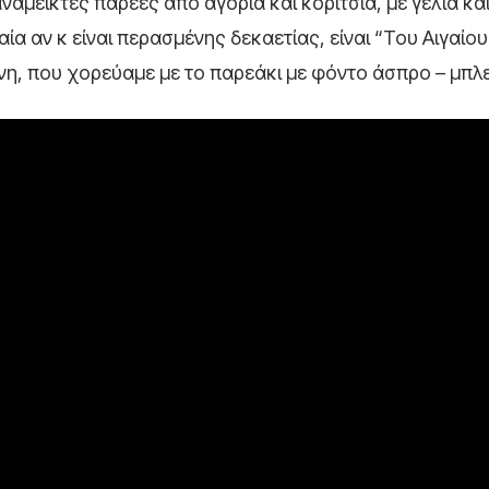
νάμεικτες παρέες από αγόρια και κορίτσια, με γέλια κα
ία αν κ είναι περασμένης δεκαετίας, είναι “Του Αιγαίου
ίνη, που χορεύαμε με το παρεάκι με φόντο άσπρο – μπλ