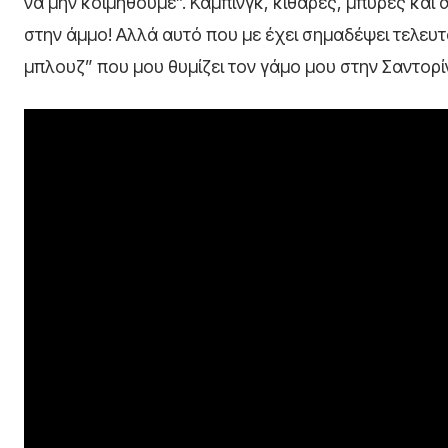
να μην κοιμηθούμε”. Κάμπινγκ, κιθάρες, μπύρες και α
στην άμμο! Αλλά αυτό που με έχει σημαδέψει τελευτα
μπλουζ” που μου θυμίζει τον γάμο μου στην Σαντορ