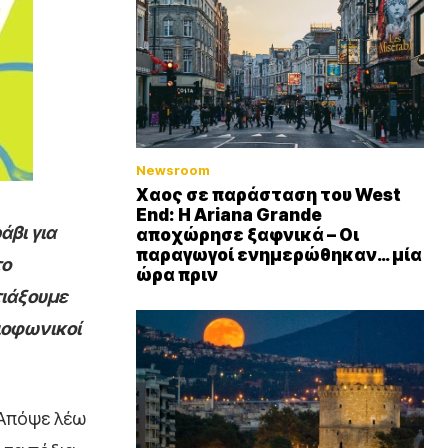
Newsroom
Xαος σε παράσταση του West
End: Η Αriana Grande
άβι για
αποχώρησε ξαφνικά – Οι
παραγωγοί ενημερώθηκαν… μία
το
ώρα πριν
τιάξουμε
ιοφωνικοί
“Απόψε λέω