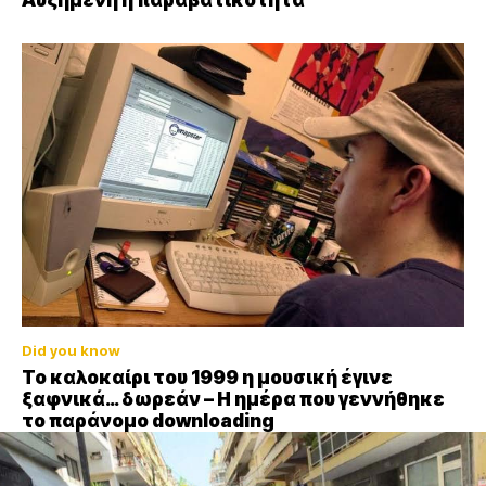
Αυξημένη η παραβατικότητα
Did you know
Το καλοκαίρι του 1999 η μουσική έγινε
ξαφνικά… δωρεάν – Η ημέρα που γεννήθηκε
το παράνομο downloading