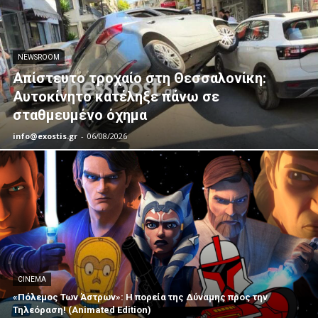
NEWSROOM
Απίστευτο τροχαίο στη Θεσσαλονίκη:
Αυτοκίνητο κατέληξε πάνω σε
σταθμευμένο όχημα
info@exostis.gr
-
06/08/2026
CINEMA
«Πόλεμος Των Άστρων»: Η πορεία της Δύναμης προς την
Τηλεόραση! (Animated Edition)