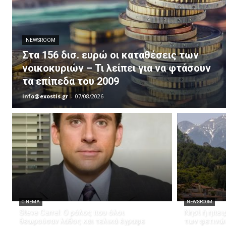
NEWSROOM
Στα 156 δισ. ευρώ οι καταθέσεις των
νοικοκυριών – Τι λείπει για να φτάσουν
τα επίπεδα του 2009
info@exostis.gr
-
07/08/2026
CINEMA
NEWSROOM
Steve Carrel: Ο ρόλος που όλοι
Νησί ή ηπει
θεωρούσαν λάθος και τελικά έγραψε
των φετινώ