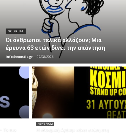
GOOD LIFE
Οι άνθρωποι τελικά αλλάζουν; Μια
έρευνα 63 ετών δίνει την απάντηση
info@exostis.gr
-
07/08/2026
NEWSROOM
– Το πιο
Η «Κοσμική Αγάπη» κάνει στάση στη