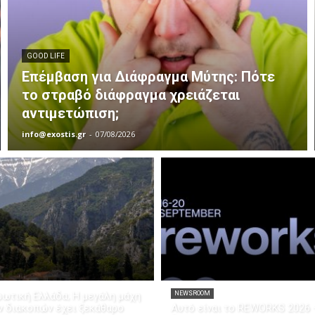
GOOD LIFE
Επέμβαση για Διάφραγμα Μύτης: Πότε
το στραβό διάφραγμα χρειάζεται
αντιμετώπιση;
info@exostis.gr
-
07/08/2026
ρωτική Ελλάδα; Η μεγάλη μάχη
NEWSROOM
ν διακοπών έχει ξεκάθαρο
Αυτό είναι το REWORKS 2026 