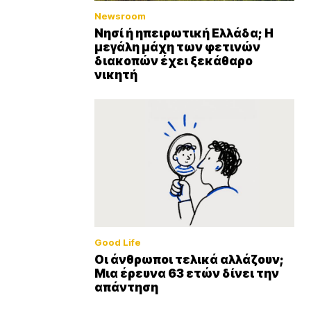
Newsroom
Νησί ή ηπειρωτική Ελλάδα; Η
μεγάλη μάχη των φετινών
διακοπών έχει ξεκάθαρο
νικητή
Good Life
Οι άνθρωποι τελικά αλλάζουν;
Μια έρευνα 63 ετών δίνει την
απάντηση