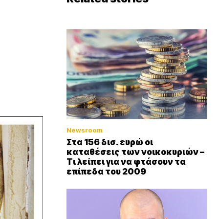
Newsroom
Στα 156 δισ. ευρώ οι
καταθέσεις των νοικοκυριών –
Τι λείπει για να φτάσουν τα
επίπεδα του 2009