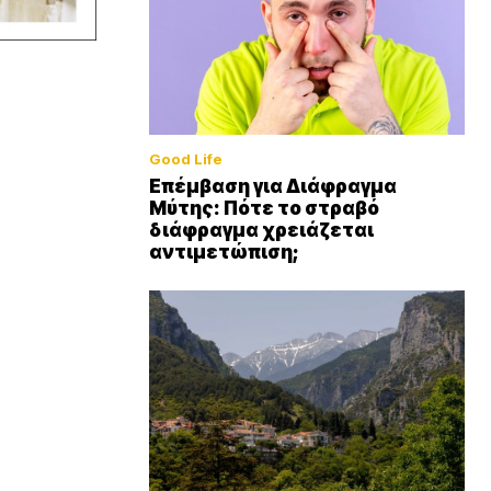
Good Life
Επέμβαση για Διάφραγμα
Μύτης: Πότε το στραβό
διάφραγμα χρειάζεται
αντιμετώπιση;