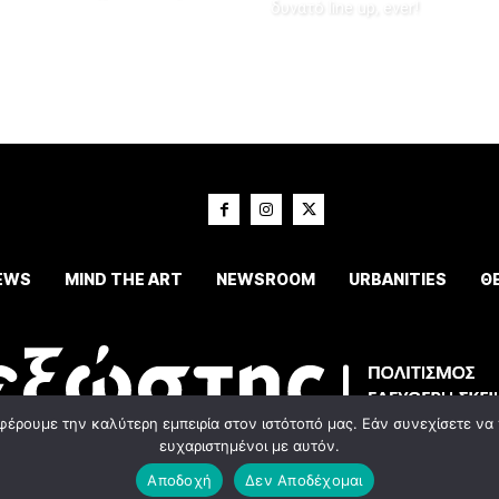
δυνατό line up, ever!
EWS
MIND THE ART
NEWSROOM
URBANITIES
Θ
φέρουμε την καλύτερη εμπειρία στον ιστότοπό μας. Εάν συνεχίσετε να χ
ευχαριστημένοι με αυτόν.
© 2023 Εxostispress - All right reserved. Κατασκευή Ιστοσελίδας
idees digital agenc
Αποδοχή
Δεν Αποδέχομαι
Οροι χρήσης